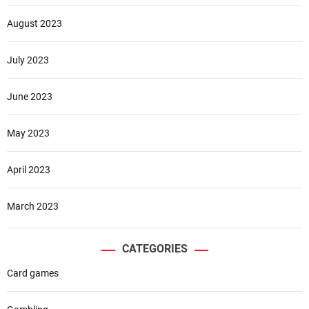
August 2023
July 2023
June 2023
May 2023
April 2023
March 2023
CATEGORIES
Card games