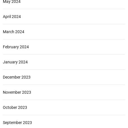
May 2024
April 2024
March 2024
February 2024
January 2024
December 2023
November 2023
October 2023
September 2023