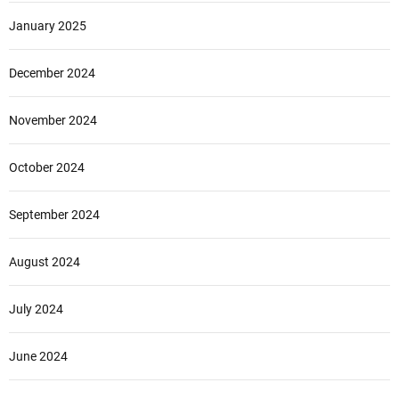
January 2025
December 2024
November 2024
October 2024
September 2024
August 2024
July 2024
June 2024