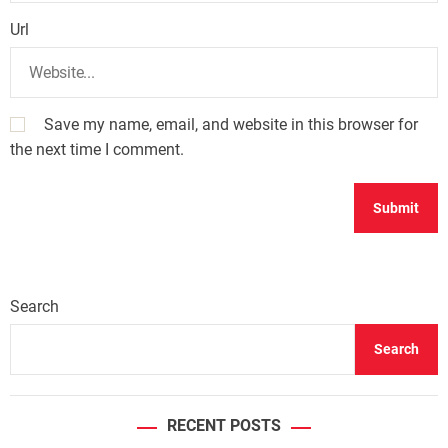
Url
Save my name, email, and website in this browser for
the next time I comment.
Search
Search
RECENT POSTS