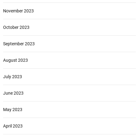
November 2023
October 2023
September 2023
August 2023
July 2023
June 2023
May 2023
April 2023