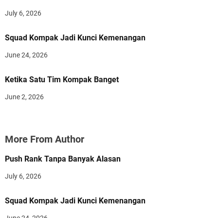
July 6, 2026
Squad Kompak Jadi Kunci Kemenangan
June 24, 2026
Ketika Satu Tim Kompak Banget
June 2, 2026
More From Author
Push Rank Tanpa Banyak Alasan
July 6, 2026
Squad Kompak Jadi Kunci Kemenangan