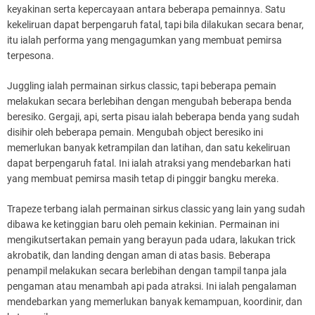
keyakinan serta kepercayaan antara beberapa pemainnya. Satu
kekeliruan dapat berpengaruh fatal, tapi bila dilakukan secara benar,
itu ialah performa yang mengagumkan yang membuat pemirsa
terpesona.
Juggling ialah permainan sirkus classic, tapi beberapa pemain
melakukan secara berlebihan dengan mengubah beberapa benda
beresiko. Gergaji, api, serta pisau ialah beberapa benda yang sudah
disihir oleh beberapa pemain. Mengubah object beresiko ini
memerlukan banyak ketrampilan dan latihan, dan satu kekeliruan
dapat berpengaruh fatal. Ini ialah atraksi yang mendebarkan hati
yang membuat pemirsa masih tetap di pinggir bangku mereka.
Trapeze terbang ialah permainan sirkus classic yang lain yang sudah
dibawa ke ketinggian baru oleh pemain kekinian. Permainan ini
mengikutsertakan pemain yang berayun pada udara, lakukan trick
akrobatik, dan landing dengan aman di atas basis. Beberapa
penampil melakukan secara berlebihan dengan tampil tanpa jala
pengaman atau menambah api pada atraksi. Ini ialah pengalaman
mendebarkan yang memerlukan banyak kemampuan, koordinir, dan