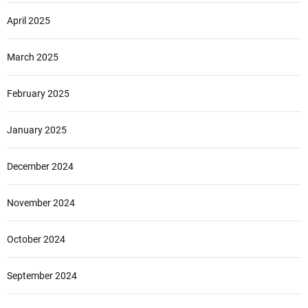
April 2025
March 2025
February 2025
January 2025
December 2024
November 2024
October 2024
September 2024