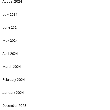
August 2024
July 2024
June 2024
May 2024
April 2024
March 2024
February 2024
January 2024
December 2023