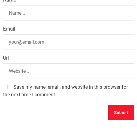
Email
Url
Save my name, email, and website in this browser for
the next time I comment.