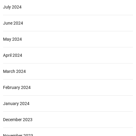
July 2024
June 2024
May 2024
April 2024
March 2024
February 2024
January 2024
December 2023
November 2023