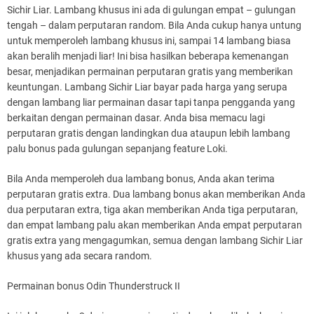
Sichir Liar. Lambang khusus ini ada di gulungan empat – gulungan
tengah – dalam perputaran random. Bila Anda cukup hanya untung
untuk memperoleh lambang khusus ini, sampai 14 lambang biasa
akan beralih menjadi liar! Ini bisa hasilkan beberapa kemenangan
besar, menjadikan permainan perputaran gratis yang memberikan
keuntungan. Lambang Sichir Liar bayar pada harga yang serupa
dengan lambang liar permainan dasar tapi tanpa pengganda yang
berkaitan dengan permainan dasar. Anda bisa memacu lagi
perputaran gratis dengan landingkan dua ataupun lebih lambang
palu bonus pada gulungan sepanjang feature Loki.
Bila Anda memperoleh dua lambang bonus, Anda akan terima
perputaran gratis extra. Dua lambang bonus akan memberikan Anda
dua perputaran extra, tiga akan memberikan Anda tiga perputaran,
dan empat lambang palu akan memberikan Anda empat perputaran
gratis extra yang mengagumkan, semua dengan lambang Sichir Liar
khusus yang ada secara random.
Permainan bonus Odin Thunderstruck II