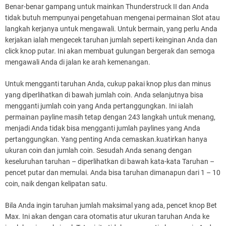
Benar-benar gampang untuk mainkan Thunderstruck II dan Anda
tidak butuh mempunyai pengetahuan mengenai permainan Slot atau
langkah kerjanya untuk mengawali. Untuk bermain, yang perlu Anda
kerjakan ialah mengecek taruhan jumlah seperti keinginan Anda dan
click knop putar. Ini akan membuat gulungan bergerak dan semoga
mengawali Anda di jalan ke arah kemenangan.
Untuk mengganti taruhan Anda, cukup pakai knop plus dan minus
yang diperlihatkan di bawah jumlah coin. Anda selanjutnya bisa
mengganti jumlah coin yang Anda pertanggungkan. Ini ialah
permainan payline masih tetap dengan 243 langkah untuk menang,
menjadi Anda tidak bisa mengganti jumlah paylines yang Anda
pertanggungkan. Yang penting Anda cemaskan.kuatirkan hanya
ukuran coin dan jumlah coin. Sesudah Anda senang dengan
keseluruhan taruhan – diperlihatkan di bawah kata-kata Taruhan –
pencet putar dan memulai. Anda bisa taruhan dimanapun dari 1 – 10
coin, naik dengan kelipatan satu.
Bila Anda ingin taruhan jumlah maksimal yang ada, pencet knop Bet
Max. Ini akan dengan cara otomatis atur ukuran taruhan Anda ke