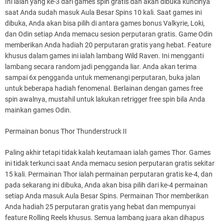
Ini ialah yang ke-3 dari games spin gratis dan akan dibuka kuncinya
saat Anda sudah masuk Aula Besar Spins 10 kali. Saat games ini
dibuka, Anda akan bisa pilih di antara games bonus Valkyrie, Loki,
dan Odin setiap Anda memacu sesion perputaran gratis. Game Odin
memberikan Anda hadiah 20 perputaran gratis yang hebat. Feature
khusus dalam games ini ialah lambang Wild Raven. Ini mengganti
lambang secara random jadi pengganda liar. Anda akan terima
sampai 6x pengganda untuk memenangi perputaran, buka jalan
untuk beberapa hadiah fenomenal. Berlainan dengan games free
spin awalnya, mustahil untuk lakukan retrigger free spin bila Anda
mainkan games Odin.
Permainan bonus Thor Thunderstruck II
Paling akhir tetapi tidak kalah keutamaan ialah games Thor. Games
ini tidak terkunci saat Anda memacu sesion perputaran gratis sekitar
15 kali. Permainan Thor ialah permainan perputaran gratis ke-4, dan
pada sekarang ini dibuka, Anda akan bisa pilih dari ke-4 permainan
setiap Anda masuk Aula Besar Spins. Permainan Thor memberikan
Anda hadiah 25 perputaran gratis yang hebat dan mempunyai
feature Rolling Reels khusus. Semua lambang juara akan dihapus