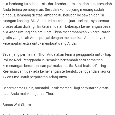
bila lambang itu sebagai sisi dari kombo juara – sudah pasti sesudah
Anda terima pembayaran. Sesudah kombo yang menang sudah
dihapus, lambang di atas lambang itu berubah ke bawah dan isi
ruangan kosong. Bila Anda terima kombo juara selanjutnya, semua
proses akan diulangi. Ini ke arah dalam beberapa kemenangan besar
bila Anda untung dan betul-betul bisa menambahkan 25 perputaran
gratis yang telah Anda punyai dengan memberikan Anda banyak
kesempatan extra untuk membuat uang Anda.
Sepanjang permainan Thor, Anda akan terima pengganda untuk tiap
Rolling Reel. Pengganda ini semakin bertambah satu sama tiap
kemenangan beruntun, sampai maksimal 5x. Saat feature Rolling
Reel usai dan tidak ada kemenangan terbentuk, pengganda a lagi ke
1x on time untuk perputaran selanjutnya.
Seperti games Odin, mustahil untuk memacu lagi perputaran gratis
saat Anda mainkan games Thor.
Bonus Wild Storm