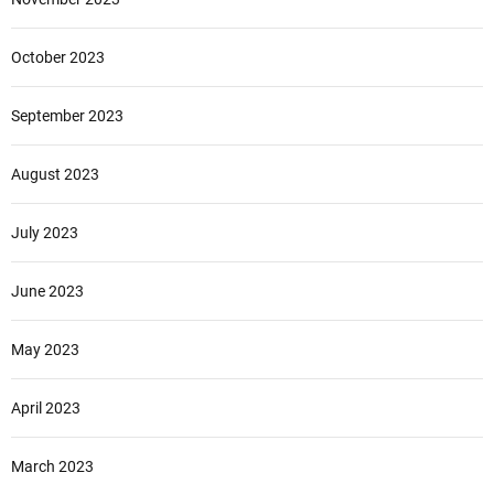
October 2023
September 2023
August 2023
July 2023
June 2023
May 2023
April 2023
March 2023