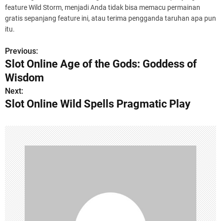
feature Wild Storm, menjadi Anda tidak bisa memacu permainan
gratis sepanjang feature ini, atau terima pengganda taruhan apa pun
itu.
Previous:
P
Slot Online Age of the Gods: Goddess of
o
Wisdom
s
Next:
Slot Online Wild Spells Pragmatic Play
t
n
a
v
i
g