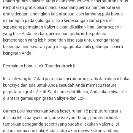
Dalam games Valkyrie, Anda akan memperoleh 10 perputaran gratis.
Perputaran gratis bisa dipacu sepanjang permainan perputaran
gratis dengan landingkan tiga ataupun lebih lambang palu bonus
dimanapun pada gulungan. Tiap kemenangan kamu peroleh
sepanjang permainan Valkyrie akan dikalikan lima. Sama seperti
yang bisa Anda pikirkan, permainan gratis ini berpotensi
kemenangan yang lebih besar dan bisa saja untuk mengantongi
beberapa pembayaran yang mengagumkan bila gulungan seperti
keinginan Anda.
Permainan bonus Loki Thunderstruck II
Ini ialah yang ke-2 dari permainan perputaran gratis dan akan dibuka
kuncinya dan ada untuk Anda sesudah Anda memacu feature
perputaran gratis 5 kali. Saat games ini dibuka, Anda akan bisa pilih
di antara games spin gratis Valkyrie dan Loki.
Games Loki memberikan Anda keseluruhan 15 perputaran gratis –
itu lima lebih banyak dari game Valkyrie. Tetapi, games ini tidak
tampilkan pengganda seperti yang sudah dilakukan Valkyrie. Di
dalam permainan Loki, Anda justru akan menyaksikan lambang