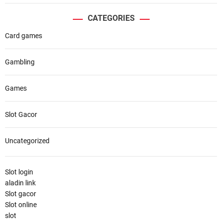
CATEGORIES
Card games
Gambling
Games
Slot Gacor
Uncategorized
Slot login
aladin link
Slot gacor
Slot online
slot