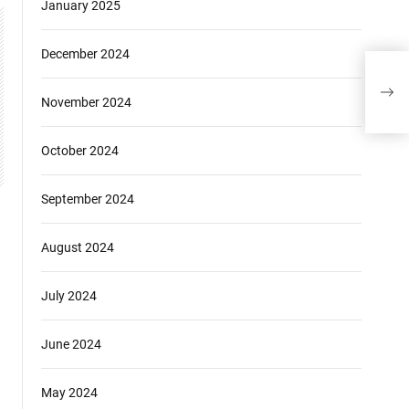
January 2025
December 2024
Dito
seba
Indo
November 2024
October 2024
September 2024
August 2024
July 2024
June 2024
May 2024