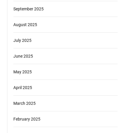
September 2025
August 2025
July 2025
June 2025
May 2025
April 2025
March 2025
February 2025