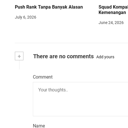
Push Rank Tanpa Banyak Alasan
Squad Kompak
Kemenangan
July 6, 2026
June 24, 2026
+
There are no comments
Add yours
Comment
Name