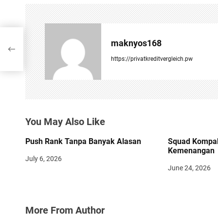
n
a
dari
v
maknyos168
unia
i
https://privatkreditvergleich.pw
g
a
t
You May Also Like
i
Push Rank Tanpa Banyak Alasan
Squad Kompak
o
Kemenangan
July 6, 2026
n
June 24, 2026
More From Author