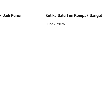
 Jadi Kunci
Ketika Satu Tim Kompak Banget
June 2, 2026