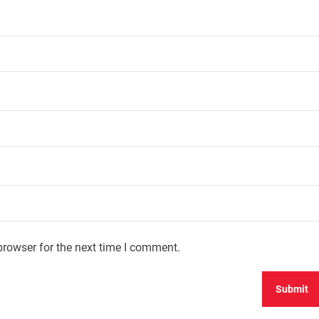
browser for the next time I comment.