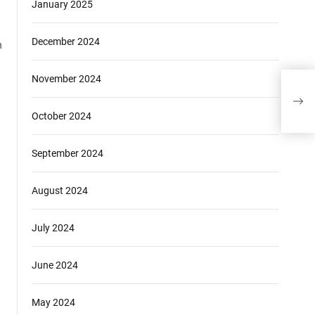
January 2025
December 2024
h
November 2024
Kebe
“Luc
October 2024
September 2024
August 2024
July 2024
June 2024
May 2024