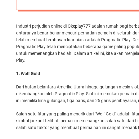
Industri perjudian online di
Okeplay777
adalah rumah bagi berba
antaranya benar-benar mencuri perhatian pemain di seluruh d
telah membuat terobosan luar biasa adalah Pragmatic Play. D
Pragmatic Play telah menciptakan beberapa game paling popule
untuk memenangkan hadiah. Dalam artikel ini, kita akan menjel
Play.
1. Wolf Gold
Dari hutan belantara Amerika Utara hingga gulungan mesin slot,
dikembangkan oleh Pragmatic Play. Slot ini memukau pemain d
ini memiliki lima gulungan, tiga baris, dan 25 garis pembaya
Salah satu fitur yang paling menarik dari “Wolf Gold” adalah fit
simbol jackpot terlihat, pemain memenangkan salah satu dari tiga
salah satu faktor yang membuat permainan ini sangat menarik