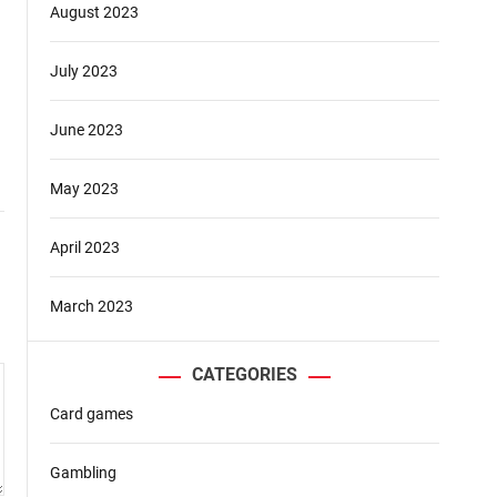
August 2023
July 2023
June 2023
May 2023
April 2023
March 2023
CATEGORIES
Card games
Gambling