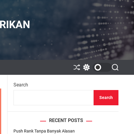
ERIKAN
S
S
S
h
w
e
u
i
a
Search
ff
t
r
l
c
c
e
h
h
Search
c
o
l
o
RECENT POSTS
r
m
o
Push Rank Tanpa Banyak Alasan