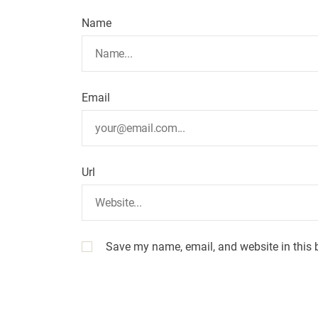
Name
Email
Url
Save my name, email, and website in this 