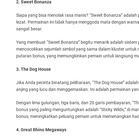
2. Sweet Bonanza
Siapa yang bisa menolak rasa manis? “Sweet Bonanza” adalah p
lezat. Permainan ini tidak hanya menggoda mata dengan warna
sangat besar.
Yang membuat “Sweet Bonanza” begitu menarik adalah sistem pe
mencocokkan sejumlah simbol yang sama dalam kluster untuk me
putaran bonus, yang memungkinkan pemain untuk langsung ma
3. The Dog House
Jika Anda pecinta binatang peliharaan, “The Dog House” adalah
anjing yang lucu dan menggemaskan. Ini adalah permainan ya
Dengan lima gulungan, tiga baris, dan 20 garis pembayaran, “Th
bonus yang paling menguntungkan adalah “Sticky Wilds,” di ma
bonus, meningkatkan peluang pemain untuk memenangkan hadi
4. Great Rhino Megaways