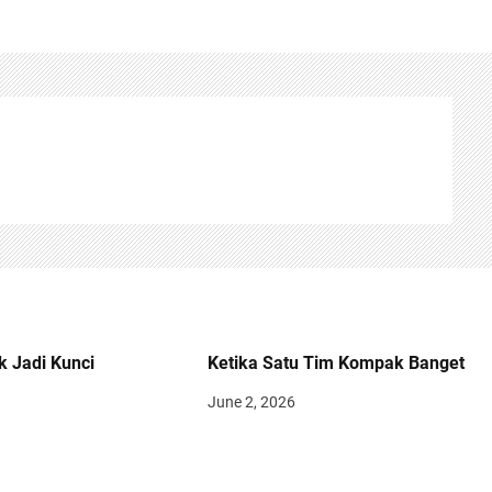
 Jadi Kunci
Ketika Satu Tim Kompak Banget
June 2, 2026