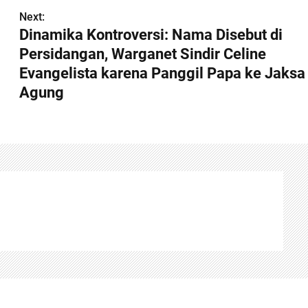
Next:
Dinamika Kontroversi: Nama Disebut di
Persidangan, Warganet Sindir Celine
Evangelista karena Panggil Papa ke Jaksa
Agung