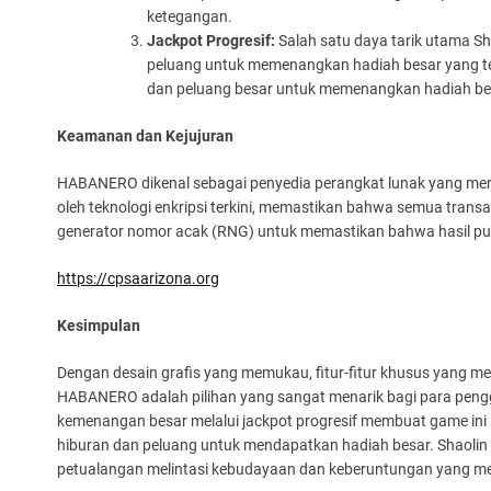
ketegangan.
Jackpot Progresif:
Salah satu daya tarik utama Sh
peluang untuk memenangkan hadiah besar yang te
dan peluang besar untuk memenangkan hadiah be
Keamanan dan Kejujuran
HABANERO dikenal sebagai penyedia perangkat lunak yang mem
oleh teknologi enkripsi terkini, memastikan bahwa semua trans
generator nomor acak (RNG) untuk memastikan bahwa hasil puta
https://cpsaarizona.org
Kesimpulan
Dengan desain grafis yang memukau, fitur-fitur khusus yang m
HABANERO adalah pilihan yang sangat menarik bagi para peng
kemenangan besar melalui jackpot progresif membuat game ini
hiburan dan peluang untuk mendapatkan hadiah besar. Shaolin 
petualangan melintasi kebudayaan dan keberuntungan yang men