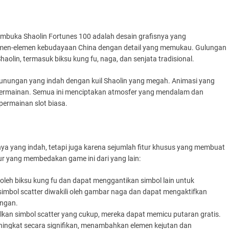
embuka Shaolin Fortunes 100 adalah desain grafisnya yang
en-elemen kebudayaan China dengan detail yang memukau. Gulungan
olin, termasuk biksu kung fu, naga, dan senjata tradisional.
ungan yang indah dengan kuil Shaolin yang megah. Animasi yang
ermainan. Semua ini menciptakan atmosfer yang mendalam dan
permainan slot biasa.
nya yang indah, tetapi juga karena sejumlah fitur khusus yang membuat
ur yang membedakan game ini dari yang lain:
li oleh biksu kung fu dan dapat menggantikan simbol lain untuk
mbol scatter diwakili oleh gambar naga dan dapat mengaktifkan
ungan.
kan simbol scatter yang cukup, mereka dapat memicu putaran gratis.
ningkat secara signifikan, menambahkan elemen kejutan dan