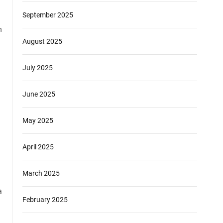
September 2025
n
August 2025
July 2025
June 2025
May 2025
April 2025
March 2025
a
February 2025