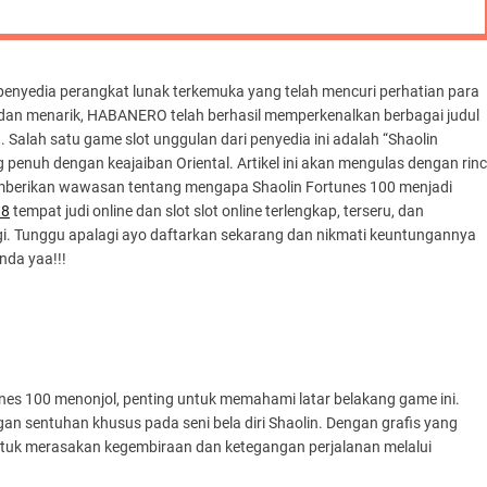
 penyedia perangkat lunak terkemuka yang telah mencuri perhatian para
dan menarik, HABANERO telah berhasil memperkenalkan berbagai judul
lah satu game slot unggulan dari penyedia ini adalah “Shaolin
nuh dengan keajaiban Oriental. Artikel ini akan mengulas dengan rinc
a memberikan wawasan tentang mengapa Shaolin Fortunes 100 menjadi
38
tempat judi online dan slot slot online terlengkap, terseru, dan
gi. Tunggu apalagi ayo daftarkan sekarang dan nikmati keuntungannya
da yaa!!!
tunes 100 menonjol, penting untuk memahami latar belakang game ini.
 sentuhan khusus pada seni bela diri Shaolin. Dengan grafis yang
tuk merasakan kegembiraan dan ketegangan perjalanan melalui