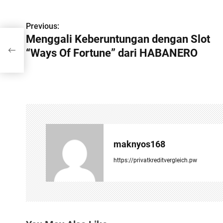
P
Previous:
o
Menggali Keberuntungan dengan Slot
lot
s
O
“Ways Of Fortune” dari HABANERO
t
n
a
v
maknyos168
i
https://privatkreditvergleich.pw
g
a
t