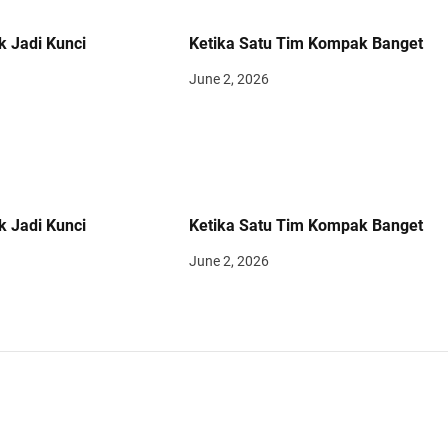
 Jadi Kunci
Ketika Satu Tim Kompak Banget
June 2, 2026
 Jadi Kunci
Ketika Satu Tim Kompak Banget
June 2, 2026