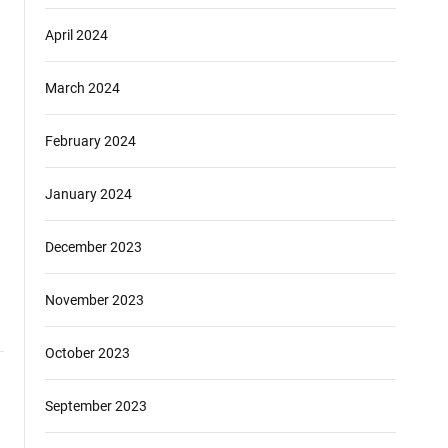
April 2024
March 2024
February 2024
January 2024
December 2023
November 2023
October 2023
September 2023