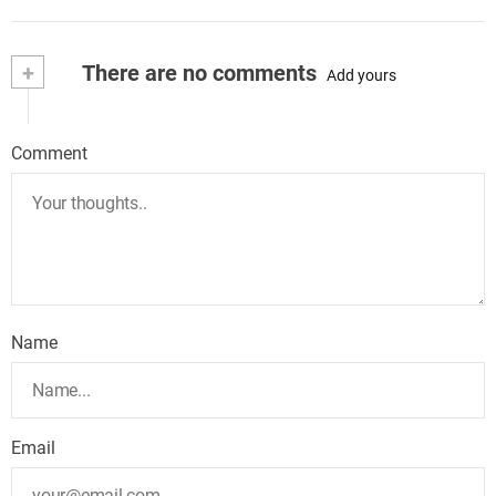
+
There are no comments
Add yours
Comment
Name
Email