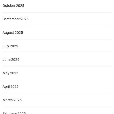
October 2025
September 2025
August 2025
July 2025
June 2025
May 2025
April 2025
March 2025
February 2025