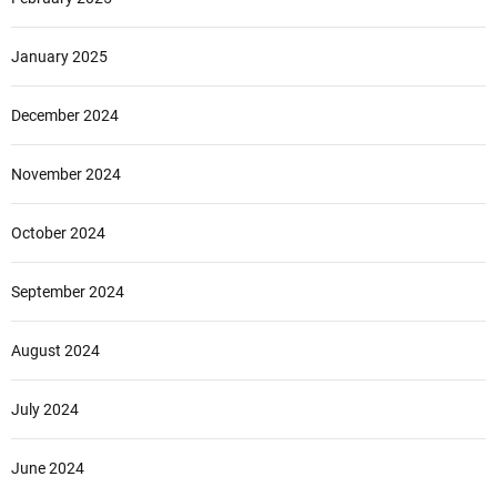
January 2025
December 2024
November 2024
October 2024
September 2024
August 2024
July 2024
June 2024