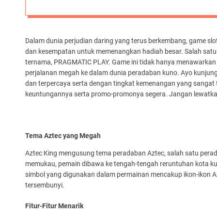
Dalam dunia perjudian daring yang terus berkembang, game slot
dan kesempatan untuk memenangkan hadiah besar. Salah satu pe
ternama, PRAGMATIC PLAY. Game ini tidak hanya menawarkan 
perjalanan megah ke dalam dunia peradaban kuno. Ayo kunjun
dan terpercaya serta dengan tingkat kemenangan yang sangat t
keuntungannya serta promo-promonya segera. Jangan lewatka
Tema Aztec yang Megah
Aztec King mengusung tema peradaban Aztec, salah satu perad
memukau, pemain dibawa ke tengah-tengah reruntuhan kota ku
simbol yang digunakan dalam permainan mencakup ikon-ikon Azt
tersembunyi.
Fitur-Fitur Menarik