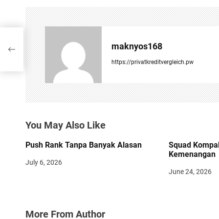
t
n
a
maknyos168
v
https://privatkreditvergleich.pw
i
g
a
You May Also Like
t
Push Rank Tanpa Banyak Alasan
Squad Kompak
i
Kemenangan
July 6, 2026
o
June 24, 2026
n
More From Author