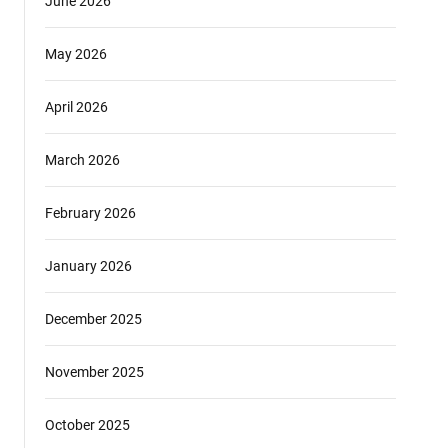
June 2026
May 2026
April 2026
March 2026
February 2026
January 2026
December 2025
November 2025
October 2025