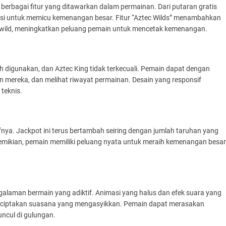
berbagai fitur yang ditawarkan dalam permainan. Dari putaran gratis
nsi untuk memicu kemenangan besar. Fitur “Aztec Wilds” menambahkan
 wild, meningkatkan peluang pemain untuk mencetak kemenangan.
igunakan, dan Aztec King tidak terkecuali. Pemain dapat dengan
mereka, dan melihat riwayat permainan. Desain yang responsif
teknis.
fnya. Jackpot ini terus bertambah seiring dengan jumlah taruhan yang
demikian, pemain memiliki peluang nyata untuk meraih kemenangan besar
galaman bermain yang adiktif. Animasi yang halus dan efek suara yang
ciptakan suasana yang mengasyikkan. Pemain dapat merasakan
uncul di gulungan.