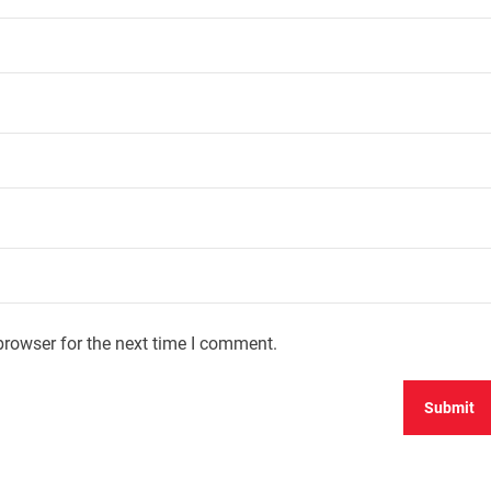
browser for the next time I comment.