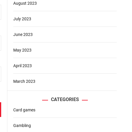
August 2023
July 2023
June 2023
May 2023
April 2023
March 2023
CATEGORIES
Card games
Gambling