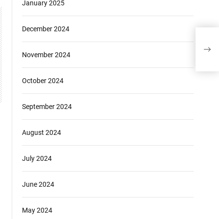
January 2025
December 2024
Wild
Seru
November 2024
October 2024
September 2024
August 2024
July 2024
June 2024
May 2024