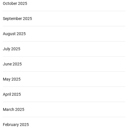
October 2025
September 2025
August 2025
July 2025
June 2025
May 2025
April 2025
March 2025
February 2025