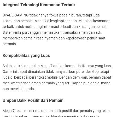
Integrasi Teknologi Keamanan Terbaik
SPADE GAMING tidak hanya fokus pada hiburan, tetapi juga
keamanan pemain. Mega 7 dilengkapi dengan teknologi keamanan
terbaik untuk melindungi informasi pribadi dan keuangan pemain.
Sistem enkripsi canggih memastikan transaksi aman dan adil,
memberikan pemain rasa nyaman dan kepercayaan penuh saat
bermain.
Kompatibilitas yang Luas
Salah satu keunggulan Mega 7 adalah kompatibilitasnya yang luas.
Game ini dapat dimainkan tidak hanya di komputer desktop tetapi
juga di berbagai perangkat mobile. Dengan demikian, pemain dapat
menikmati pengalaman bermain yang seru kapan pun dan di mana
pun mereka berada.
Umpan Balik Positif dari Pemain
Mega 7 telah menerima umpan balik positif dari pemain yang telah
mencoba keberuntungannya. Mereka memuji kualitas grafis,