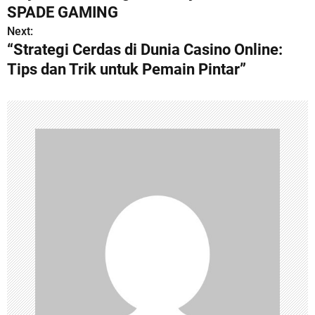
o
SPADE GAMING
s
Next:
“Strategi Cerdas di Dunia Casino Online:
t
Tips dan Trik untuk Pemain Pintar”
n
a
v
i
g
a
t
i
o