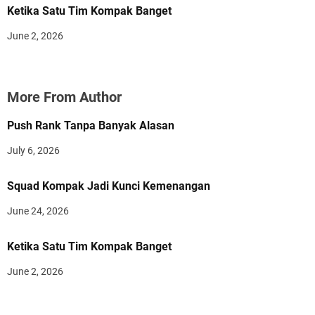
Ketika Satu Tim Kompak Banget
June 2, 2026
More From Author
Push Rank Tanpa Banyak Alasan
July 6, 2026
Squad Kompak Jadi Kunci Kemenangan
June 24, 2026
Ketika Satu Tim Kompak Banget
June 2, 2026