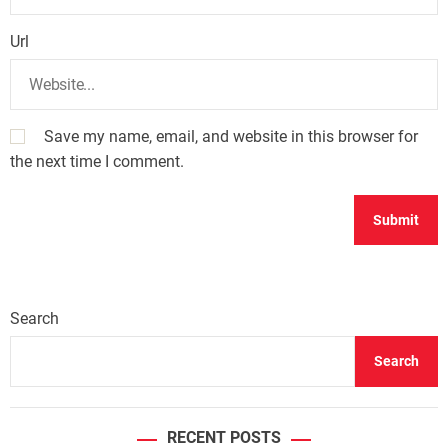
Url
Save my name, email, and website in this browser for
the next time I comment.
Search
Search
RECENT POSTS