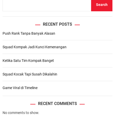
Search
RECENT POSTS
Push Rank Tanpa Banyak Alasan
Squad Kompak Jadi Kunci Kemenangan
Ketika Satu Tim Kompak Banget
Squad Kocak Tapi Susah Dikalahin
Game Viral di Timeline
RECENT COMMENTS
No comments to show.