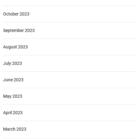
October 2023
September 2023
August 2023
July 2023
June 2023
May 2023
April 2023
March 2023