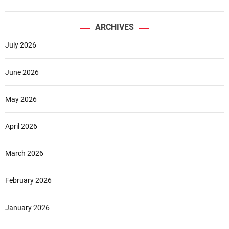
ARCHIVES
July 2026
June 2026
May 2026
April 2026
March 2026
February 2026
January 2026