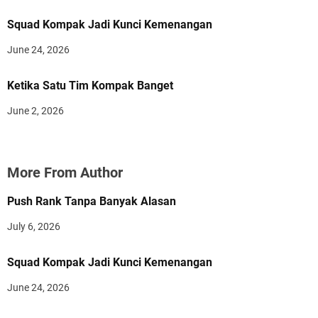
Squad Kompak Jadi Kunci Kemenangan
June 24, 2026
Ketika Satu Tim Kompak Banget
June 2, 2026
More From Author
Push Rank Tanpa Banyak Alasan
July 6, 2026
Squad Kompak Jadi Kunci Kemenangan
June 24, 2026