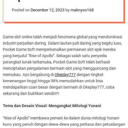
d
Game Soft
e
Posted on
December 12, 2023
by
maknyos168
Game slot online telah menjadi fenomena global yang mendominasi
industri perjudian daring. Dalam lautan judi daring yang begitu luas,
Pocket Game Soft memperkenalkan permainan slot epik mereka
yang berjudul “Rise of Apollo”. Sebagai salah satu penyedia
perangkat lunak terkemuka, Pocket Game Soft telah berhasil
menciptakan pengalaman bermain slot yang mengguncang dan
memukau. Ayo bergabung di
Okeplay777
dengan tingkat
kemenangan tinggi hingga 98% memudahkan untuk bisa
mendapatkan cuan besar dengan bermain di Okeplay777, coba
sekarang dan buktikan sendiri!!!
Tema dan Desain Visual: Mengangkat Mitologi Yunani
“Rise of Apollo” membawa pemain ke dalam dunia mitologi Yunani
kuno yang penuh dengan dewa-dewa yang perkasa dan petualangan