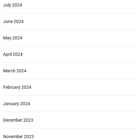
July 2024
June 2024
May 2024
April 2024
March 2024
February 2024
January 2024
December 2023
November 2023