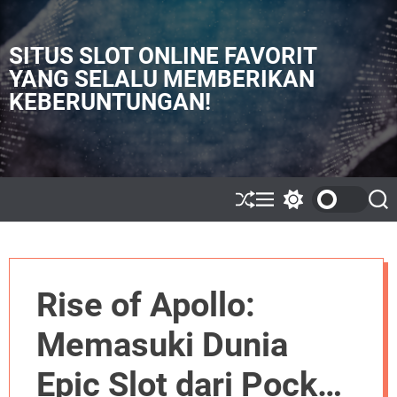
S
k
i
SITUS SLOT ONLINE FAVORIT
p
YANG SELALU MEMBERIKAN
t
KEBERUNTUNGAN!
o
c
o
n
t
e
S
M
S
S
h
e
w
e
n
u
n
i
a
t
ff
u
t
r
l
c
c
e
h
h
Rise of Apollo:
c
o
l
Memasuki Dunia
o
r
m
Epic Slot dari Pocket
o