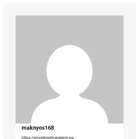
t
n
a
v
i
g
a
t
i
o
n
maknyos168
https://privatkreditvergleich.pw