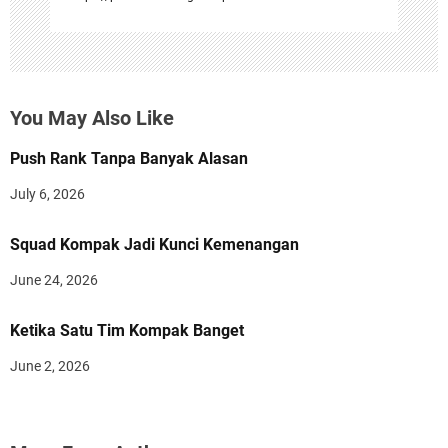
You May Also Like
Push Rank Tanpa Banyak Alasan
July 6, 2026
Squad Kompak Jadi Kunci Kemenangan
June 24, 2026
Ketika Satu Tim Kompak Banget
June 2, 2026