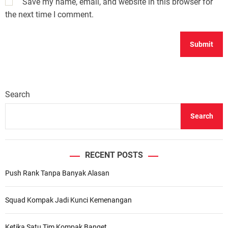
Save my name, email, and website in this browser for
the next time I comment.
Search
Search
RECENT POSTS
Push Rank Tanpa Banyak Alasan
Squad Kompak Jadi Kunci Kemenangan
Ketika Satu Tim Kompak Banget