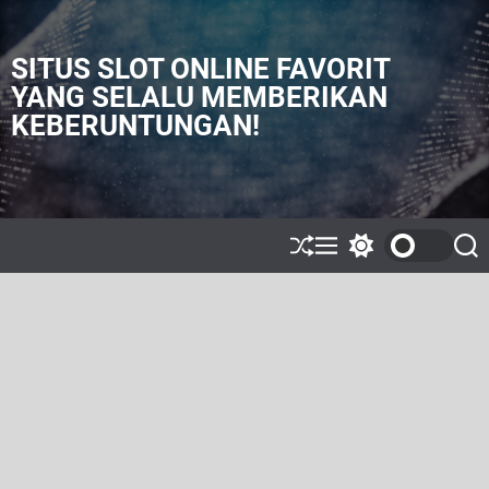
S
k
i
SITUS SLOT ONLINE FAVORIT
p
YANG SELALU MEMBERIKAN
t
KEBERUNTUNGAN!
o
c
o
n
t
e
S
M
S
S
h
e
w
e
n
u
n
i
a
t
ff
u
t
r
l
c
c
e
h
h
c
o
l
o
r
m
o