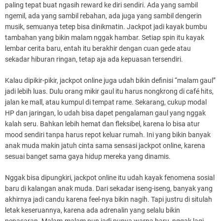
paling tepat buat ngasih reward ke diri sendiri. Ada yang sambil
ngemil, ada yang sambil rebahan, ada juga yang sambil dengerin
musik, semuanya tetep bisa dinikmatin. Jackpot jadi kayak bumbu
tambahan yang bikin malam nggak hambar. Setiap spin itu kayak
lembar cerita baru, entah itu berakhir dengan cuan gede atau
sekadar hiburan ringan, tetap aja ada kepuasan tersendiri.
Kalau dipikir-pikir, jackpot online juga udah bikin definisi “malam gaul”
jadi lebih luas. Dulu orang mikir gaul itu harus nongkrong di café hits,
jalan ke mall, atau kumpul di tempat rame. Sekarang, cukup modal
HP dan jaringan, lo udah bisa dapet pengalaman gaul yang nggak
kalah seru. Bahkan lebih hemat dan fleksibel, karena lo bisa atur
mood sendiri tanpa harus repot keluar rumah. Ini yang bikin banyak
anak muda makin jatuh cinta sama sensasi jackpot online, karena
sesuai banget sama gaya hidup mereka yang dinamis.
Nggak bisa dipungkiri, jackpot online itu udah kayak fenomena sosial
baru di kalangan anak muda. Dari sekadar iseng-iseng, banyak yang
akhirnya jadi candu karena feel-nya bikin nagih. Tapi justru di situlah
letak keseruannya, karena ada adrenalin yang selalu bikin