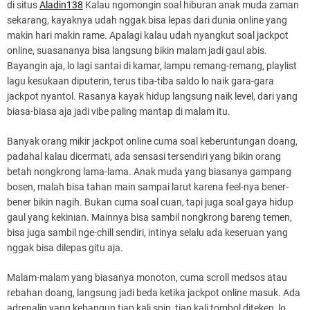
di situs
Aladin138
Kalau ngomongin soal hiburan anak muda zaman
sekarang, kayaknya udah nggak bisa lepas dari dunia online yang
makin hari makin rame. Apalagi kalau udah nyangkut soal jackpot
online, suasananya bisa langsung bikin malam jadi gaul abis.
Bayangin aja, lo lagi santai di kamar, lampu remang-remang, playlist
lagu kesukaan diputerin, terus tiba-tiba saldo lo naik gara-gara
jackpot nyantol. Rasanya kayak hidup langsung naik level, dari yang
biasa-biasa aja jadi vibe paling mantap di malam itu.
Banyak orang mikir jackpot online cuma soal keberuntungan doang,
padahal kalau dicermati, ada sensasi tersendiri yang bikin orang
betah nongkrong lama-lama. Anak muda yang biasanya gampang
bosen, malah bisa tahan main sampai larut karena feel-nya bener-
bener bikin nagih. Bukan cuma soal cuan, tapi juga soal gaya hidup
gaul yang kekinian. Mainnya bisa sambil nongkrong bareng temen,
bisa juga sambil nge-chill sendiri, intinya selalu ada keseruan yang
nggak bisa dilepas gitu aja.
Malam-malam yang biasanya monoton, cuma scroll medsos atau
rebahan doang, langsung jadi beda ketika jackpot online masuk. Ada
adrenalin yang kebangun tiap kali spin, tiap kali tombol diteken, lo