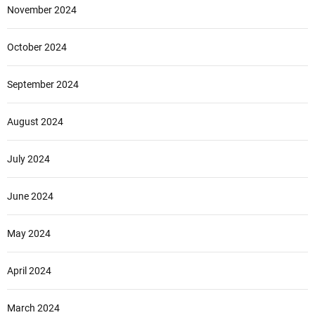
November 2024
October 2024
September 2024
August 2024
July 2024
June 2024
May 2024
April 2024
March 2024