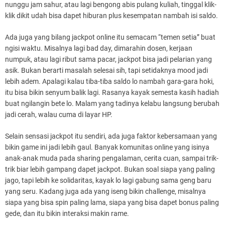
nunggu jam sahur, atau lagi bengong abis pulang kuliah, tinggal klik-
klik dikit udah bisa dapet hiburan plus kesempatan nambah isi saldo.
Ada juga yang bilang jackpot online itu semacam “temen setia” buat
ngisi waktu. Misalnya lagi bad day, dimarahin dosen, kerjaan
numpuk, atau lagi ribut sama pacar, jackpot bisa jadi pelarian yang
asik. Bukan berarti masalah selesai sih, tapi setidaknya mood jadi
lebih adem. Apalagi kalau tiba-tiba saldo lo nambah gara-gara hoki,
itu bisa bikin senyum balik lagi. Rasanya kayak semesta kasih hadiah
buat ngilangin bete lo. Malam yang tadinya kelabu langsung berubah
jadi cerah, walau cuma di layar HP.
Selain sensasi jackpot itu sendiri, ada juga faktor kebersamaan yang
bikin game ini jadi lebih gaul. Banyak komunitas online yang isinya
anak-anak muda pada sharing pengalaman, cerita cuan, sampai trik-
trik biar lebih gampang dapet jackpot. Bukan soal siapa yang paling
jago, tapi lebih ke solidaritas, kayak lo lagi gabung sama geng baru
yang seru. Kadang juga ada yang iseng bikin challenge, misalnya
siapa yang bisa spin paling lama, siapa yang bisa dapet bonus paling
gede, dan itu bikin interaksi makin rame.