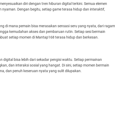
 menyesuaikan diri dengan tren hiburan digital terkini. Semua elemen
 nyaman. Dengan begitu, setiap game terasa hidup dan interaktif,
g di mana pemain bisa merasakan sensasi seru yang nyata, dari ragam
 hingga kemudahan akses dan pembaruan rutin. Setiap sesi bermain
at setiap momen di Mantap168 terasa hidup dan berkesan.
gital bisa lebih dari sekadar pengisi waktu. Setiap permainan
n, dan interaksi sosial yang hangat. Di sini, setiap momen bermain
na, dan penuh keseruan nyata yang sulit dilupakan.