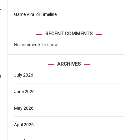
,
Game Viral di Timeline
RECENT COMMENTS
No comments to show.
ARCHIVES
July 2026
e
June 2026
May 2026
April 2026