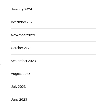
January 2024
December 2023
November 2023
October 2023
September 2023
August 2023
July 2023
June 2023