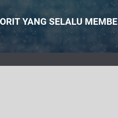
VORIT YANG SELALU MEMB