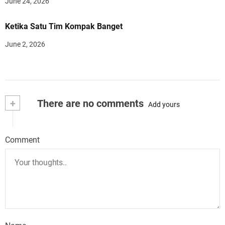
June 24, 2026
Ketika Satu Tim Kompak Banget
June 2, 2026
+
There are no comments
Add yours
Comment