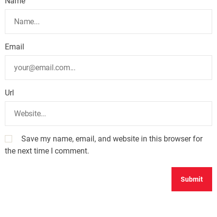
Name
Email
Url
Save my name, email, and website in this browser for
the next time I comment.