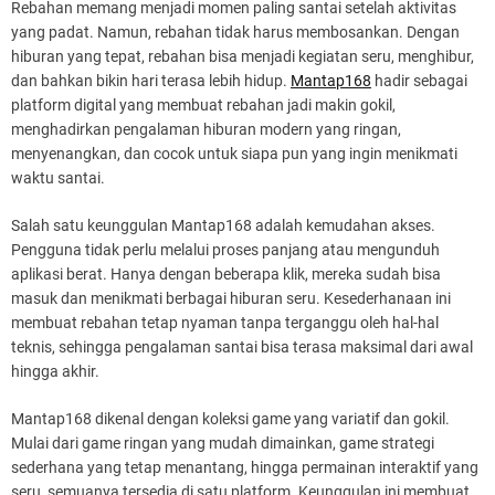
Rebahan memang menjadi momen paling santai setelah aktivitas
yang padat. Namun, rebahan tidak harus membosankan. Dengan
hiburan yang tepat, rebahan bisa menjadi kegiatan seru, menghibur,
dan bahkan bikin hari terasa lebih hidup.
Mantap168
hadir sebagai
platform digital yang membuat rebahan jadi makin gokil,
menghadirkan pengalaman hiburan modern yang ringan,
menyenangkan, dan cocok untuk siapa pun yang ingin menikmati
waktu santai.
Salah satu keunggulan Mantap168 adalah kemudahan akses.
Pengguna tidak perlu melalui proses panjang atau mengunduh
aplikasi berat. Hanya dengan beberapa klik, mereka sudah bisa
masuk dan menikmati berbagai hiburan seru. Kesederhanaan ini
membuat rebahan tetap nyaman tanpa terganggu oleh hal-hal
teknis, sehingga pengalaman santai bisa terasa maksimal dari awal
hingga akhir.
Mantap168 dikenal dengan koleksi game yang variatif dan gokil.
Mulai dari game ringan yang mudah dimainkan, game strategi
sederhana yang tetap menantang, hingga permainan interaktif yang
seru, semuanya tersedia di satu platform. Keunggulan ini membuat