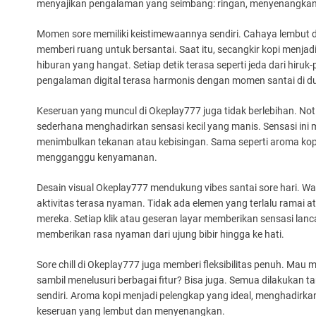
menyajikan pengalaman yang seimbang: ringan, menyenangkan
Momen sore memiliki keistimewaannya sendiri. Cahaya lembut d
memberi ruang untuk bersantai. Saat itu, secangkir kopi men
hiburan yang hangat. Setiap detik terasa seperti jeda dari hir
pengalaman digital terasa harmonis dengan momen santai di du
Keseruan yang muncul di Okeplay777 juga tidak berlebihan. Notifi
sederhana menghadirkan sensasi kecil yang manis. Sensasi in
menimbulkan tekanan atau kebisingan. Sama seperti aroma kop
mengganggu kenyamanan.
Desain visual Okeplay777 mendukung vibes santai sore hari. Wa
aktivitas terasa nyaman. Tidak ada elemen yang terlalu ramai
mereka. Setiap klik atau geseran layar memberikan sensasi la
memberikan rasa nyaman dari ujung bibir hingga ke hati.
Sore chill di Okeplay777 juga memberi fleksibilitas penuh. Mau
sambil menelusuri berbagai fitur? Bisa juga. Semua dilakuka
sendiri. Aroma kopi menjadi pelengkap yang ideal, menghadirkan
keseruan yang lembut dan menyenangkan.