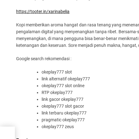
https://tooter.in/xarinabelia
Kopi memberikan aroma hangat dan rasa tenang yang menenang
pengalaman digital yang menyenangkan tanpa ribet. Bersama-
menyenangkan, di mana pengguna bisa benar-benar menikmati 
ketenangan dan keseruan. Sore menjadi penuh makna, hangat, 
Google search rekomendasi :
okeplay777 slot
link alternatif okeplay777
okeplay777 slot online
RTP okeplay777
link gacor okeplay777
okeplay777 slot gacor
link terbaru okeplay777
pragmatic okeplay777
okeplay777 zeus