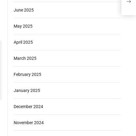
June 2025
May 2025
April 2025
March 2025
February 2025
January 2025
December 2024
November 2024