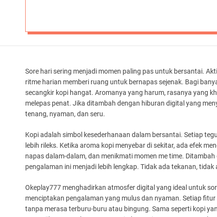
Sore hari sering menjadi momen paling pas untuk bersantai. Ak
ritme harian memberi ruang untuk bernapas sejenak. Bagi bany
secangkir kopi hangat. Aromanya yang harum, rasanya yang k
melepas penat. Jika ditambah dengan hiburan digital yang me
tenang, nyaman, dan seru.
Kopi adalah simbol kesederhanaan dalam bersantai. Setiap te
lebih rileks. Ketika aroma kopi menyebar di sekitar, ada efek
napas dalam-dalam, dan menikmati momen me time. Ditambah d
pengalaman ini menjadi lebih lengkap. Tidak ada tekanan, tida
Okeplay777 menghadirkan atmosfer digital yang ideal untuk sore
menciptakan pengalaman yang mulus dan nyaman. Setiap fitur t
tanpa merasa terburu-buru atau bingung. Sama seperti kopi yan