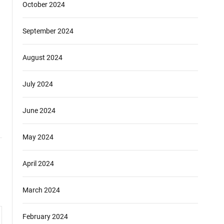
October 2024
September 2024
August 2024
July 2024
June 2024
May 2024
April 2024
March 2024
February 2024