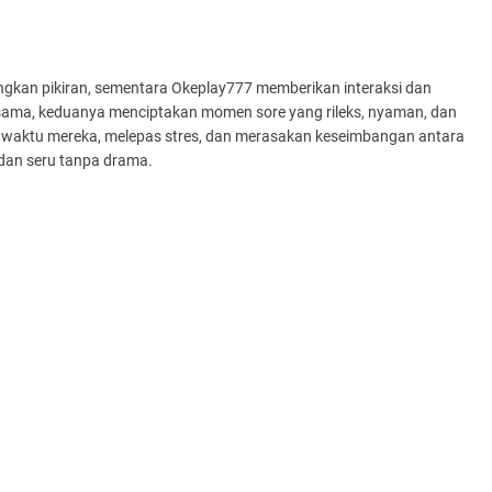
kan pikiran, sementara Okeplay777 memberikan interaksi dan
sama, keduanya menciptakan momen sore yang rileks, nyaman, dan
waktu mereka, melepas stres, dan merasakan keseimbangan antara
dan seru tanpa drama.