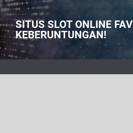
S
k
i
SITUS SLOT ONLINE FA
p
t
KEBERUNTUNGAN!
o
c
o
n
t
e
n
t