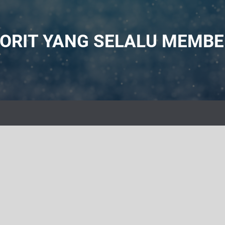
VORIT YANG SELALU MEMB