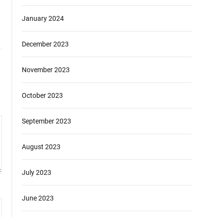
January 2024
December 2023
November 2023
October 2023
September 2023
August 2023
July 2023
June 2023