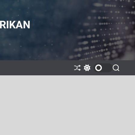
ERIKAN
S
S
S
h
w
e
u
i
a
ff
t
r
l
c
c
e
h
h
c
o
l
o
r
m
o