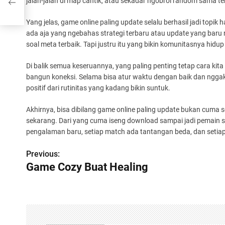
jalan-jalan di map cantik, atau sekadar ngobrol random sama te
Yang jelas, game online paling update selalu berhasil jadi topi
ada aja yang ngebahas strategi terbaru atau update yang baru 
soal meta terbaik. Tapi justru itu yang bikin komunitasnya hid
Di balik semua keseruannya, yang paling penting tetap cara kit
bangun koneksi. Selama bisa atur waktu dengan baik dan ngga
positif dari rutinitas yang kadang bikin suntuk.
Akhirnya, bisa dibilang game online paling update bukan cuma s
sekarang. Dari yang cuma iseng download sampai jadi pemain s
pengalaman baru, setiap match ada tantangan beda, dan setiap
Previous:
P
Game Cozy Buat Healing
o
s
t