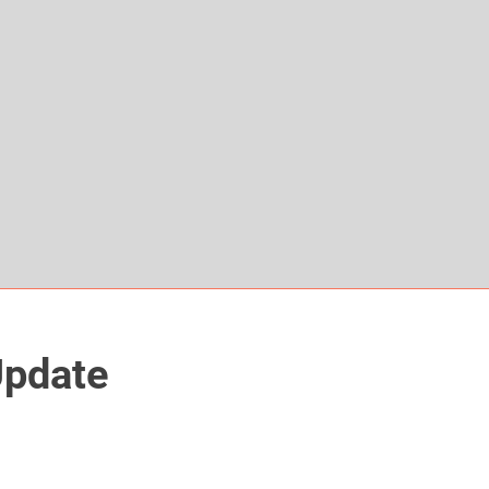
Update