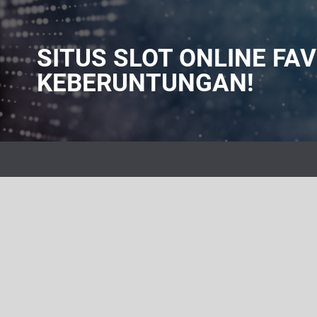
S
k
i
SITUS SLOT ONLINE FA
p
t
KEBERUNTUNGAN!
o
c
o
n
t
e
n
t