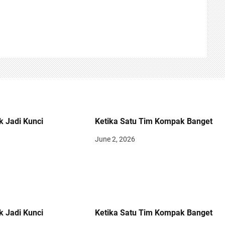
 Jadi Kunci
Ketika Satu Tim Kompak Banget
June 2, 2026
 Jadi Kunci
Ketika Satu Tim Kompak Banget