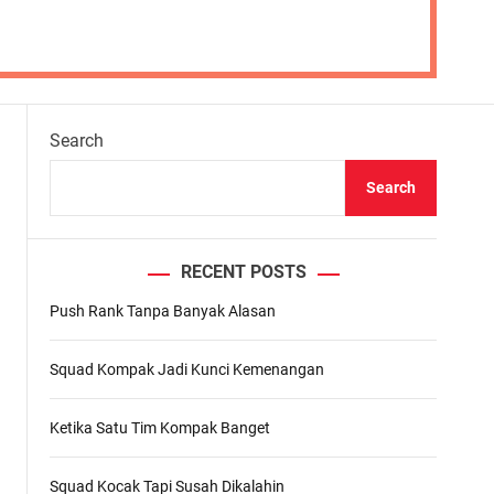
Search
Search
RECENT POSTS
Push Rank Tanpa Banyak Alasan
Squad Kompak Jadi Kunci Kemenangan
Ketika Satu Tim Kompak Banget
Squad Kocak Tapi Susah Dikalahin