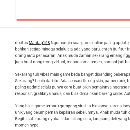
di situs
Mantap168
Ngomongin soal game online paling update, 
bahkan setiap minggu selalu aja ada yang baru, entah itu fitur 
orang auto penasaran. Anak muda zaman sekarang emang nggak
juga buat nongkrong virtual, mabar sama temen, sampai jadi b
Sekarang tuh vibes main game beda banget dibanding beberapa 
Sekarang? Lebih dari itu. Ada sensasi flexing skin, pamer rank, 
paling update selalu punya cara buat bikin pemainnya ngerasa 
responsif, grafiknya halus, dan bisa dimainkan bareng circle. Au
Yang bikin game terbaru gampang viral itu biasanya karena ino
unik yang belum pernah kepikiran sebelumnya. Anak muda tuh ce
Begitu satu orang nyobain dan bilang seru, langsung deh yang 
momen hype.