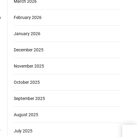
March 2026
a
February 2026
January 2026
December 2025
November 2025
October 2025
September 2025
August 2025
r
July 2025