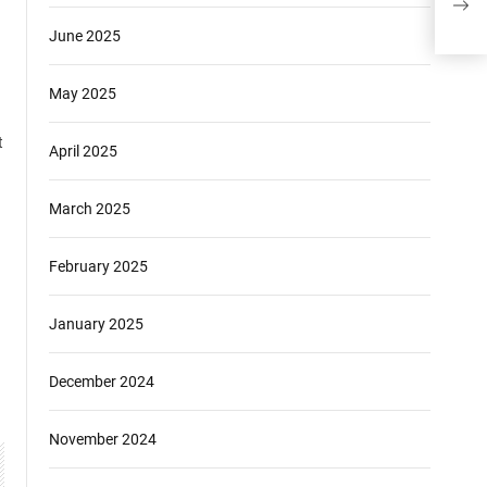
June 2025
May 2025
t
April 2025
March 2025
February 2025
January 2025
December 2024
November 2024