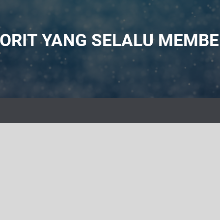
VORIT YANG SELALU MEMB