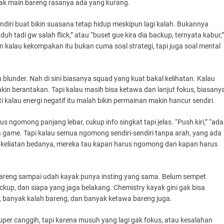
ak main bareng rasanya ada yang kurang.
ndiri buat bikin suasana tetap hidup meskipun lagi kalah. Bukannya
uh tadi gw salah flick,” atau “buset gue kira dia backup, ternyata kabur,”
tan kalau kekompakan itu bukan cuma soal strategi, tapi juga soal mental
blunder. Nah di sini biasanya squad yang kuat bakal kelihatan. Kalau
in berantakan. Tapi kalau masih bisa ketawa dan lanjut fokus, biasany
kalau energi negatif itu malah bikin permainan makin hancur sendiri.
us ngomong panjang lebar, cukup info singkat tapi jelas. “Push kiri,” “ada
ya game. Tapi kalau semua ngomong sendiri-sendiri tanpa arah, yang ada
pak keliatan bedanya, mereka tau kapan harus ngomong dan kapan harus
bareng sampai udah kayak punya insting yang sama. Belum sempet
ackup, dan siapa yang jaga belakang. Chemistry kayak gini gak bisa
, banyak kalah bareng, dan banyak ketawa bareng juga.
per canggih, tapi karena musuh yang lagi gak fokus, atau kesalahan