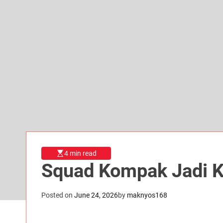
4 min read
Squad Kompak Jadi 
Posted on
June 24, 2026
by
maknyos168