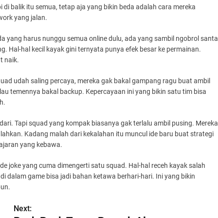
i balik itu semua, tetap aja yang bikin beda adalah cara mereka
work yang jalan.
Ada yang harus nunggu semua online dulu, ada yang sambil ngobrol santa
g. Hal-hal kecil kayak gini ternyata punya efek besar ke permainan.
t naik.
squad udah saling percaya, mereka gak bakal gampang ragu buat ambil
alau temennya bakal backup. Kepercayaan ini yang bikin satu tim bisa
h.
ihindari. Tapi squad yang kompak biasanya gak terlalu ambil pusing. Mereka
alahkan. Kadang malah dari kekalahan itu muncul ide baru buat strategi
lajaran yang kebawa.
de joke yang cuma dimengerti satu squad. Hal-hal receh kayak salah
di dalam game bisa jadi bahan ketawa berhari-hari. Ini yang bikin
pun.
Next: