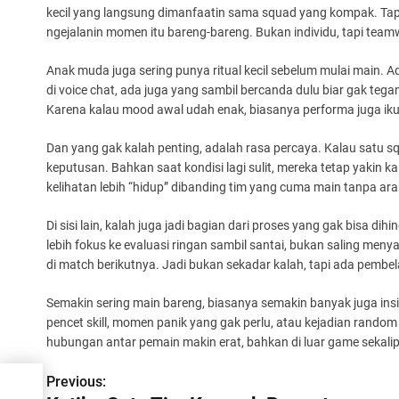
kecil yang langsung dimanfaatin sama squad yang kompak. Tapi d
ngejalanin momen itu bareng-bareng. Bukan individu, tapi team
Anak muda juga sering punya ritual kecil sebelum mulai main. 
di voice chat, ada juga yang sambil bercanda dulu biar gak tegan
Karena kalau mood awal udah enak, biasanya performa juga iku
Dan yang gak kalah penting, adalah rasa percaya. Kalau satu 
keputusan. Bahkan saat kondisi lagi sulit, mereka tetap yakin k
kelihatan lebih “hidup” dibanding tim yang cuma main tanpa ara
Di sisi lain, kalah juga jadi bagian dari proses yang gak bisa d
lebih fokus ke evaluasi ringan sambil santai, bukan saling meny
di match berikutnya. Jadi bukan sekadar kalah, tapi ada pembe
Semakin sering main bareng, biasanya semakin banyak juga insi
pencet skill, momen panik yang gak perlu, atau kejadian random 
hubungan antar pemain makin erat, bahkan di luar game sekali
Previous:
P