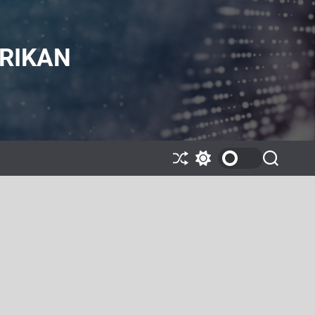
ERIKAN
S
S
S
h
w
e
u
i
a
ff
t
r
l
c
c
e
h
h
c
o
l
o
r
m
o