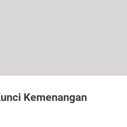
Kunci Kemenangan