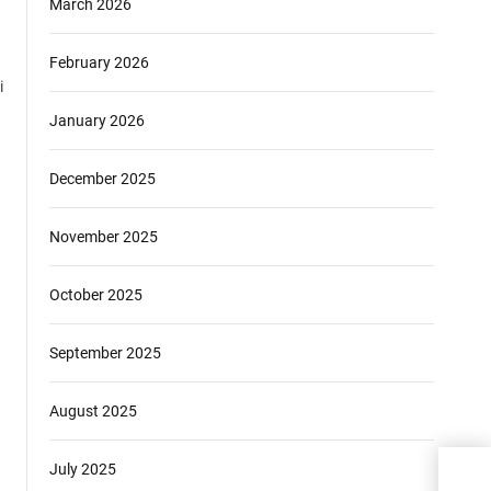
March 2026
February 2026
i
January 2026
December 2025
November 2025
October 2025
September 2025
August 2025
July 2025