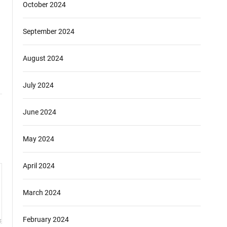
October 2024
September 2024
August 2024
July 2024
June 2024
May 2024
April 2024
March 2024
February 2024