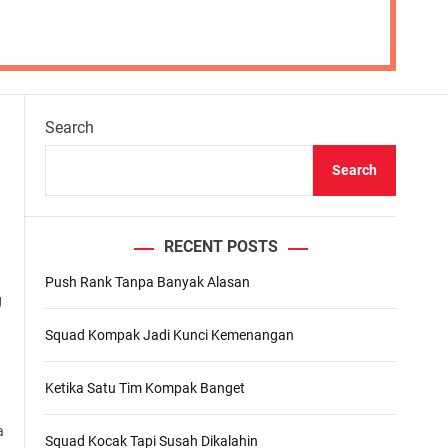
Search
Search
RECENT POSTS
Push Rank Tanpa Banyak Alasan
g
Squad Kompak Jadi Kunci Kemenangan
Ketika Satu Tim Kompak Banget
a
Squad Kocak Tapi Susah Dikalahin