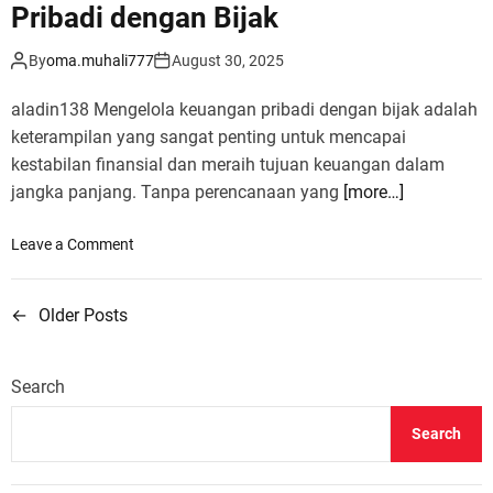
Pribadi dengan Bijak
g
u
l
a
a
a
By
oma.muhali777
August 30, 2025
h
n
m
K
M
K
aladin138 Mengelola keuangan pribadi dengan bijak adalah
e
e
e
keterampilan yang sangat penting untuk mencapai
s
n
h
i
kestabilan finansial dan meraih tujuan keuangan dalam
g
i
b
e
jangka panjang. Tanpa perencanaan yang
[more…]
d
u
l
u
k
o
p
o
Leave a Comment
a
l
a
n
n
a
n
P
K
←
Older Posts
S
P
a
e
e
n
o
u
h
d
a
Search
a
u
s
n
r
a
g
Search
i
n
t
a
-
M
n
s
h
e