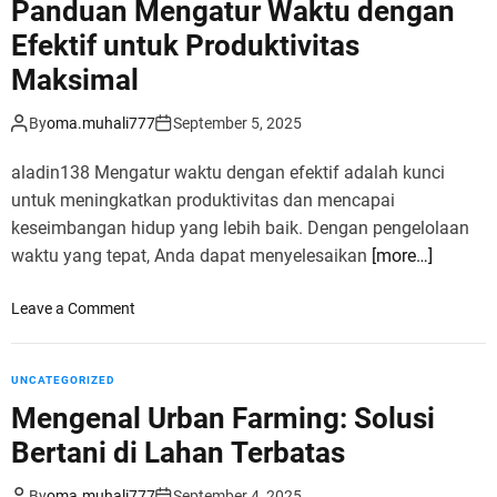
Panduan Mengatur Waktu dengan
s
d
g
a
Efektif untuk Produktivitas
u
k
a
p
a
Maksimal
n
a
h
M
n
-
By
oma.muhali777
September 5, 2025
e
S
L
n
e
a
aladin138 Mengatur waktu dengan efektif adalah kunci
u
h
n
untuk meningkatkan produktivitas dan mencapai
l
a
g
keseimbangan hidup yang lebih baik. Dengan pengelolaan
i
r
k
waktu yang tepat, Anda dapat menyelesaikan
[more…]
s
i
a
u
-
h
n
o
Leave a Comment
h
M
t
n
a
e
u
P
r
n
k
a
UNCATEGORIZED
i
j
M
n
Mengenal Urban Farming: Solusi
a
e
d
g
Bertani di Lahan Terbatas
n
u
a
i
a
K
By
oma.muhali777
September 4, 2025