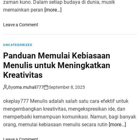
zaman kuno. Dalam setiap budaya di dunia, musik
e
k
memainkan peran
[more…]
t
i
o
Leave a Comment
f
n
M
M
e
e
UNCATEGORIZED
n
n
Panduan Memulai Kebiasaan
g
g
Menulis untuk Meningkatkan
e
a
l
p
Kreativitas
o
a
l
M
By
oma.muhali777
September 8, 2025
a
u
K
s
okeplay777 Menulis adalah salah satu cara efektif untuk
e
i
mengembangkan kreativitas, mengekspresikan ide, dan
u
k
memperbaiki kemampuan komunikasi. Namun, bagi banyak
a
B
orang, memulai kebiasaan menulis secara rutin
[more…]
n
e
g
r
o
Leave a Comment
a