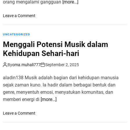
a
t
orang mengalami gangguan
[more…]
f
n
a
e
F
p
o
Leave a Comment
k
a
S
n
t
r
t
P
i
m
a
a
UNCATEGORIZED
f
i
b
n
Menggali Potensi Musik dalam
u
n
i
d
n
Kehidupan Sehari-hari
g
l
u
t
:
a
u
By
oma.muhali777
S
September 2, 2025
n
k
o
M
P
aladin138 Musik adalah bagian dari kehidupan manusia
l
e
r
u
sejak zaman kuno. Ia hadir dalam berbagai bentuk dan
n
o
s
genre, menyentuh emosi, menyatukan komunitas, dan
i
d
i
n
memberi energi di
[more…]
u
B
g
k
e
k
o
Leave a Comment
t
r
a
n
i
t
t
M
v
a