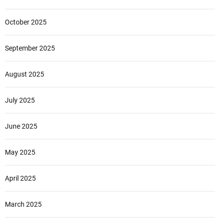
October 2025
September 2025
August 2025
July 2025
June 2025
May 2025
April 2025
March 2025