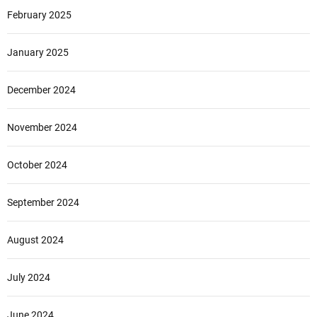
February 2025
January 2025
December 2024
November 2024
October 2024
September 2024
August 2024
July 2024
June 2024