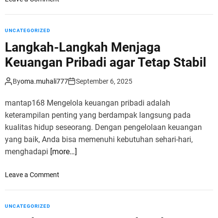
p
n
n
e
P
P
r
a
r
UNCATEGORIZED
a
n
i
Langkah-Langkah Menjaga
n
d
b
P
Keuangan Pribadi agar Tetap Stabil
u
a
e
a
d
n
By
oma.muhali777
September 6, 2025
n
i
t
M
d
i
mantap168 Mengelola keuangan pribadi adalah
e
i
n
keterampilan penting yang berdampak langsung pada
m
E
g
kualitas hidup seseorang. Dengan pengelolaan keuangan
u
r
d
l
a
yang baik, Anda bisa memenuhi kebutuhan sehari-hari,
a
a
D
menghadapi
[more…]
l
i
i
a
K
g
m
o
Leave a Comment
e
i
K
n
b
t
e
L
i
a
h
a
UNCATEGORIZED
a
l
i
n