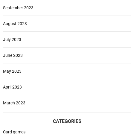
September 2023
August 2023
July 2023
June 2023
May 2023
April 2023
March 2023
CATEGORIES
Card games