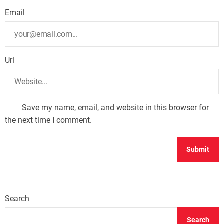
Email
Url
Save my name, email, and website in this browser for
the next time I comment.
Search
Search