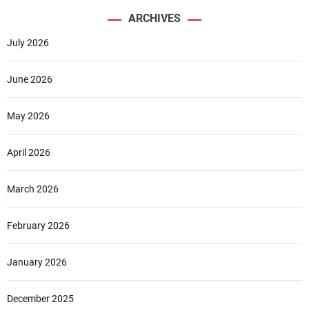
ARCHIVES
July 2026
June 2026
May 2026
April 2026
March 2026
February 2026
January 2026
December 2025