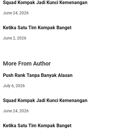
Squad Kompak Jadi Kunci Kemenangan
June 24, 2026
Ketika Satu Tim Kompak Banget
June 2, 2026
More From Author
Push Rank Tanpa Banyak Alasan
July 6, 2026
Squad Kompak Jadi Kunci Kemenangan
June 24, 2026
Ketika Satu Tim Kompak Banget