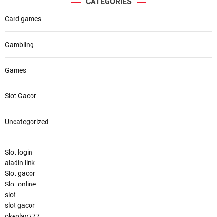
CATEGORIES
Card games
Gambling
Games
Slot Gacor
Uncategorized
Slot login
aladin link
Slot gacor
Slot online
slot
slot gacor
okeplay777