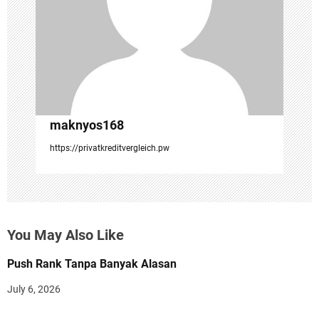
o
n
maknyos168
https://privatkreditvergleich.pw
You May Also Like
Push Rank Tanpa Banyak Alasan
July 6, 2026