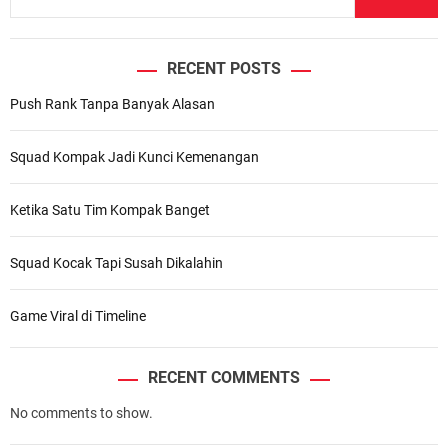
RECENT POSTS
Push Rank Tanpa Banyak Alasan
Squad Kompak Jadi Kunci Kemenangan
Ketika Satu Tim Kompak Banget
Squad Kocak Tapi Susah Dikalahin
Game Viral di Timeline
RECENT COMMENTS
No comments to show.