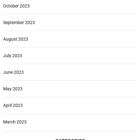
October 2023
September 2023
August 2023
July 2023
June 2023
May 2023
April 2023
March 2023