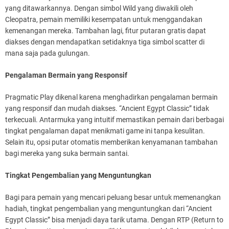
yang ditawarkannya. Dengan simbol Wild yang diwakili oleh
Cleopatra, pemain memiliki kesempatan untuk menggandakan
kemenangan mereka. Tambahan lagi, fitur putaran gratis dapat
diakses dengan mendapatkan setidaknya tiga simbol scatter di
mana saja pada gulungan.
Pengalaman Bermain yang Responsif
Pragmatic Play dikenal karena menghadirkan pengalaman bermain
yang responsif dan mudah diakses. “Ancient Egypt Classic” tidak
terkecuali. Antarmuka yang intuitif memastikan pemain dari berbagai
tingkat pengalaman dapat menikmati game ini tanpa kesulitan.
Selain itu, opsi putar otomatis memberikan kenyamanan tambahan
bagi mereka yang suka bermain santai.
Tingkat Pengembalian yang Menguntungkan
Bagi para pemain yang mencari peluang besar untuk memenangkan
hadiah, tingkat pengembalian yang menguntungkan dari “Ancient
Egypt Classic” bisa menjadi daya tarik utama. Dengan RTP (Return to