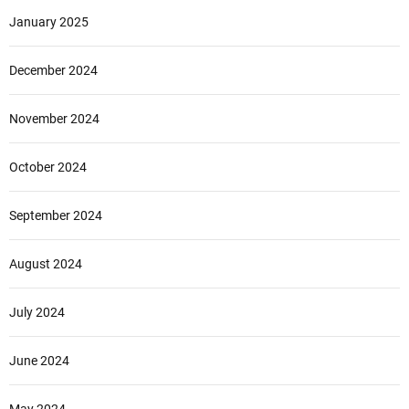
January 2025
December 2024
November 2024
October 2024
September 2024
August 2024
July 2024
June 2024