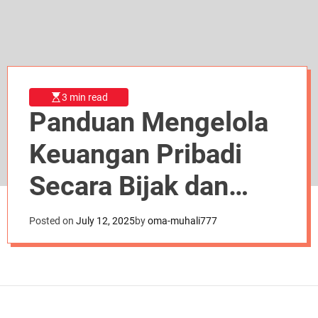
d
e
3 min read
Panduan Mengelola
Keuangan Pribadi
Secara Bijak dan
Terstruktur
Posted on
July 12, 2025
by
oma-muhali777