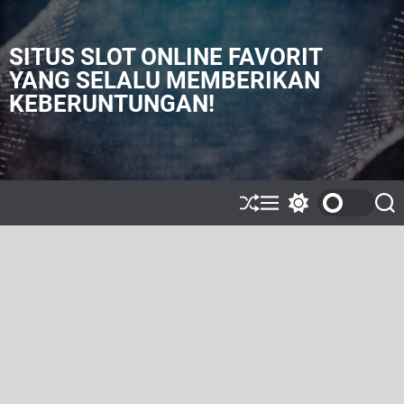
S
k
i
SITUS SLOT ONLINE FAVORIT
p
YANG SELALU MEMBERIKAN
t
KEBERUNTUNGAN!
o
c
o
n
t
e
S
M
S
S
h
e
w
e
n
u
n
i
a
t
ff
u
t
r
l
c
c
e
h
h
c
o
l
o
r
m
o