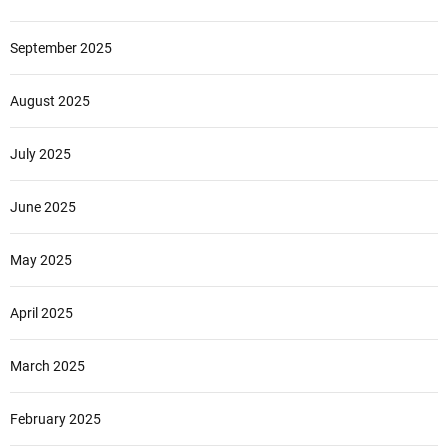
September 2025
August 2025
July 2025
June 2025
May 2025
April 2025
March 2025
February 2025