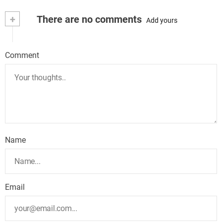
+
There are no comments
Add yours
Comment
Name
Email