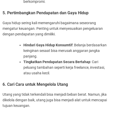
berkompromi.
5. Pertimbangkan Pendapatan dan Gaya Hidup
Gaya hidup sering kali memengaruhi bagaimana seseorang
mengatur keuangan. Penting untuk menyesuaikan pengeluaran
dengan pendapatan yang dimiliki.
Hindari Gaya Hidup Konsumtif
: Belanja berdasarkan
keinginan sesaat bisa merusak anggaran jangka
panjang.
Tingkatkan Pendapatan Secara Bertahap
: Cari
peluang tambahan seperti kerja freelance, investasi,
atau usaha kecil.
6. Cari Cara untuk Mengelola Utang
Utang yang tidak terkendali bisa menjadi beban berat. Namun, jika
dikelola dengan baik, utang juga bisa menjadi alat untuk mencapai
tujuan keuangan.