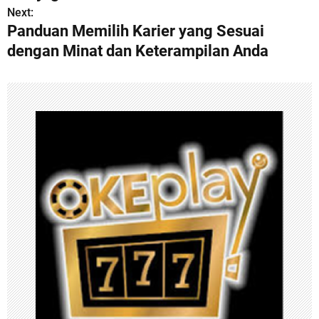
s
Next:
Panduan Memilih Karier yang Sesuai
t
dengan Minat dan Keterampilan Anda
n
a
v
i
g
a
t
i
o
n