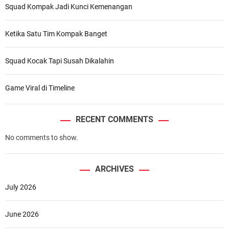
Squad Kompak Jadi Kunci Kemenangan
Ketika Satu Tim Kompak Banget
Squad Kocak Tapi Susah Dikalahin
Game Viral di Timeline
RECENT COMMENTS
No comments to show.
ARCHIVES
July 2026
June 2026