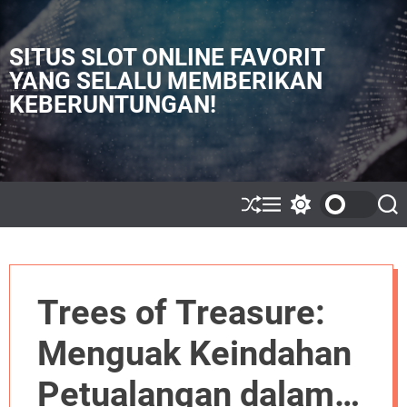
S
k
i
SITUS SLOT ONLINE FAVORIT
p
YANG SELALU MEMBERIKAN
t
KEBERUNTUNGAN!
o
c
o
n
t
e
S
M
S
S
h
e
w
e
n
u
n
i
a
t
ff
u
t
r
l
c
c
e
h
h
Trees of Treasure:
c
o
l
Menguak Keindahan
o
r
m
Petualangan dalam
o