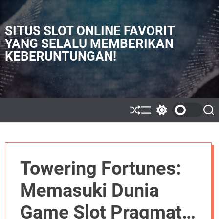
S
k
i
SITUS SLOT ONLINE FAVORIT
p
YANG SELALU MEMBERIKAN
t
KEBERUNTUNGAN!
o
c
o
n
t
e
S
M
S
S
h
e
w
e
n
u
n
i
a
t
ff
u
t
r
l
c
c
e
h
h
Towering Fortunes:
c
o
l
Memasuki Dunia
o
r
m
Game Slot Pragmatic
o