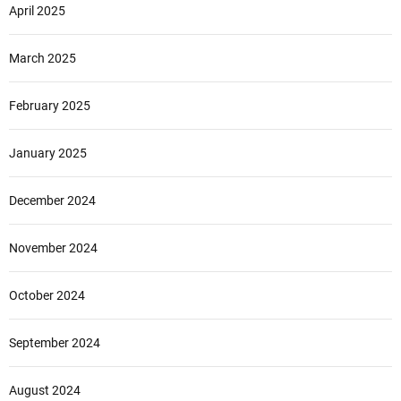
April 2025
March 2025
February 2025
January 2025
December 2024
November 2024
October 2024
September 2024
August 2024