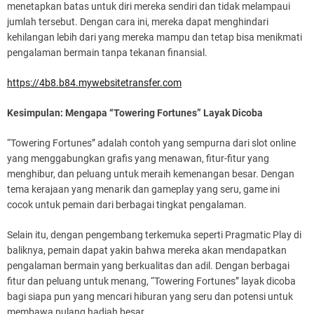
menetapkan batas untuk diri mereka sendiri dan tidak melampaui
jumlah tersebut. Dengan cara ini, mereka dapat menghindari
kehilangan lebih dari yang mereka mampu dan tetap bisa menikmati
pengalaman bermain tanpa tekanan finansial.
https://4b8.b84.mywebsitetransfer.com
Kesimpulan: Mengapa “Towering Fortunes” Layak Dicoba
“Towering Fortunes” adalah contoh yang sempurna dari slot online
yang menggabungkan grafis yang menawan, fitur-fitur yang
menghibur, dan peluang untuk meraih kemenangan besar. Dengan
tema kerajaan yang menarik dan gameplay yang seru, game ini
cocok untuk pemain dari berbagai tingkat pengalaman.
Selain itu, dengan pengembang terkemuka seperti Pragmatic Play di
baliknya, pemain dapat yakin bahwa mereka akan mendapatkan
pengalaman bermain yang berkualitas dan adil. Dengan berbagai
fitur dan peluang untuk menang, “Towering Fortunes” layak dicoba
bagi siapa pun yang mencari hiburan yang seru dan potensi untuk
membawa pulang hadiah besar.