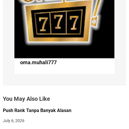
t
i
o
n
oma.muhali777
You May Also Like
Push Rank Tanpa Banyak Alasan
July 6, 2026