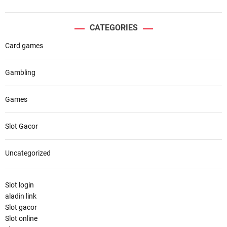
CATEGORIES
Card games
Gambling
Games
Slot Gacor
Uncategorized
Slot login
aladin link
Slot gacor
Slot online