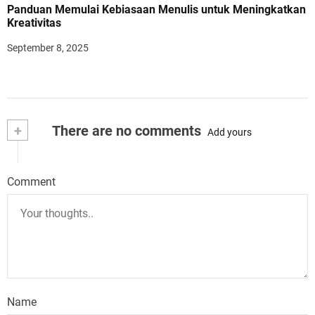
Panduan Memulai Kebiasaan Menulis untuk Meningkatkan
Kreativitas
September 8, 2025
+
There are no comments
Add yours
Comment
Name