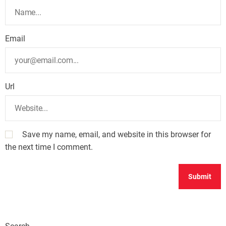
Email
Url
Save my name, email, and website in this browser for
the next time I comment.