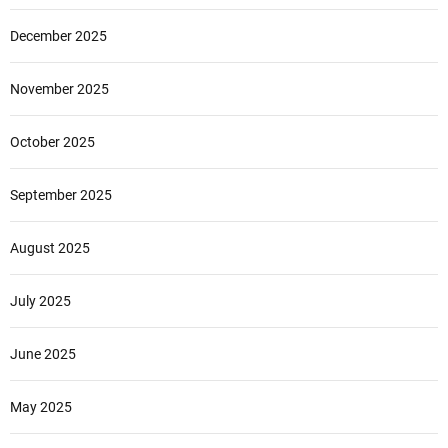
December 2025
November 2025
October 2025
September 2025
August 2025
July 2025
June 2025
May 2025