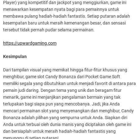
Player) yang kompetitif dan jackpot yang menggiurkan, game ini
menawarkan kesempatan nyata bagi para pemainnya untuk
membawa pulang hadiah-hadiah fantastis. Setiap putaran adalah
kesempatan baru untuk meraih kemenangan besar, dan sensasi
tersebut tidak pernah pudar selama permainan.
https://upwardgaming.com
Kesimpulan
Dari tampilan visual yang memikat hingga fitur-fitur khusus yang
menghibur, game slot Candy Bonanza dari Pocket Game Soft
memiliki segala yang dibutuhkan untuk menjadi favorit di antara para
pemain judi daring. Dengan tema yang unik dan beragam fitur
menarik, game ini menjanjikan pengalaman bermain yang tak
terlupakan bagi siapa pun yang mencobanya. Jadi, jika Anda
mencari permainan slot yang menyenangkan dan menghibur, Candy
Bonanza adalah pilihan yang sempurna untuk Anda. Siapkan diri
Anda untuk terbuai oleh dunia manis yang diciptakan oleh game ini
dan bersiaplah untuk meraih hadiah-hadiah fantastis yang
menunggu di setiap putaran!