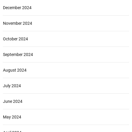
December 2024
November 2024
October 2024
September 2024
August 2024
July 2024
June 2024
May 2024