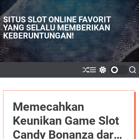
S
k
i
SITUS SLOT ONLINE FAVORIT
p
YANG SELALU MEMBERIKAN
t
KEBERUNTUNGAN!
o
c
o
n
t
e
S
M
S
S
h
e
w
e
n
u
n
i
a
t
ff
u
t
r
l
c
c
e
h
h
Memecahkan
c
o
l
Keunikan Game Slot
o
r
m
Candy Bonanza dari
o