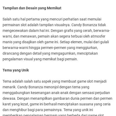
Tampilan dan Desain yang Memikat
Salah satu hal pertama yang mencuri perhatian saat memulai
permainan slot adalah tampilan visualnya. Candy Bonanza tidak
mengecewakan dalam hal ini. Dengan grafis yang cerah, berwarna-
warni, dan menawan, pemain akan segera terbuai oleh atmosfer
manis yang disajikan oleh game ini. Setiap elemen, mulai dari gulali
berwarna-warni hingga permen-permen yang menggiurkan,
dirancang dengan detail yang mengagumkan, menciptakan
pengalaman visual yang memikat bagi pemain.
Tema yang Unik
Tema adalah salah satu aspek yang membuat game slot menjadi
menarik. Candy Bonanza menonjol dengan tema yang
menggabungkan kesenangan anak-anak dengan sensasi perjudian
dewasa. Dengan menampilkan gambaran dunia permen dan permen
karet yang lezat, game ini berhasil menciptakan suasana yang ceria
dan menghibur bagi para pemainnya. Tema yang unik ini
memberikan pengalaman bermain yang berbeda dari game slot