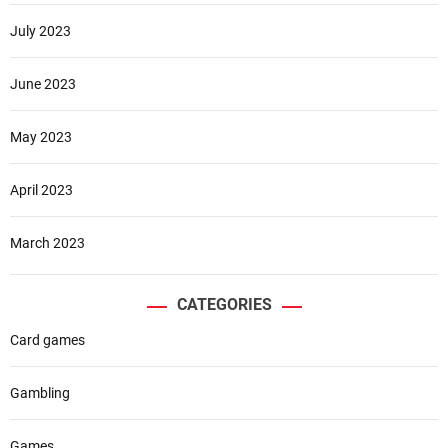
July 2023
June 2023
May 2023
April 2023
March 2023
CATEGORIES
Card games
Gambling
Games