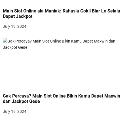
Main Slot Online ala Maniak: Rahasia Gokil Biar Lo Selalu
Dapet Jackpot
July 19, 2024
Gak Percaya? Main Slot Online Bikin Kamu Dapet Maxwin
dan Jackpot Gede
July 18, 2024