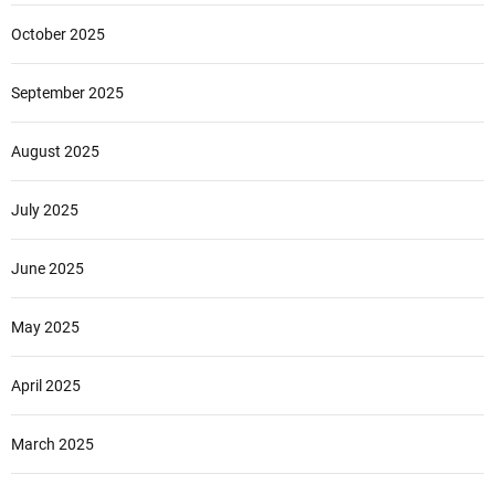
October 2025
September 2025
August 2025
July 2025
June 2025
May 2025
April 2025
March 2025