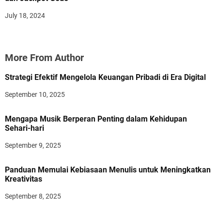
July 18, 2024
More From Author
Strategi Efektif Mengelola Keuangan Pribadi di Era Digital
September 10, 2025
Mengapa Musik Berperan Penting dalam Kehidupan
Sehari-hari
September 9, 2025
Panduan Memulai Kebiasaan Menulis untuk Meningkatkan
Kreativitas
September 8, 2025