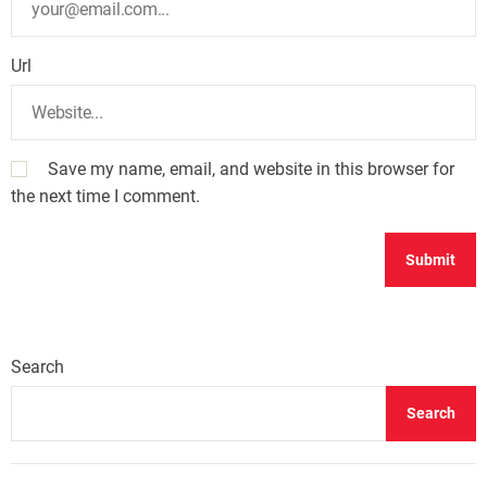
Url
Save my name, email, and website in this browser for
the next time I comment.
Search
Search