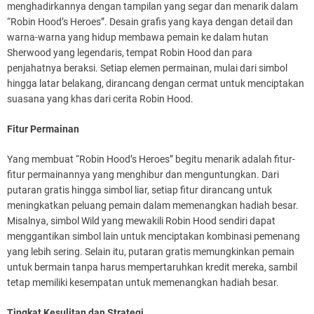
menghadirkannya dengan tampilan yang segar dan menarik dalam
“Robin Hood’s Heroes”. Desain grafis yang kaya dengan detail dan
warna-warna yang hidup membawa pemain ke dalam hutan
Sherwood yang legendaris, tempat Robin Hood dan para
penjahatnya beraksi. Setiap elemen permainan, mulai dari simbol
hingga latar belakang, dirancang dengan cermat untuk menciptakan
suasana yang khas dari cerita Robin Hood.
Fitur Permainan
Yang membuat “Robin Hood’s Heroes” begitu menarik adalah fitur-
fitur permainannya yang menghibur dan menguntungkan. Dari
putaran gratis hingga simbol liar, setiap fitur dirancang untuk
meningkatkan peluang pemain dalam memenangkan hadiah besar.
Misalnya, simbol Wild yang mewakili Robin Hood sendiri dapat
menggantikan simbol lain untuk menciptakan kombinasi pemenang
yang lebih sering. Selain itu, putaran gratis memungkinkan pemain
untuk bermain tanpa harus mempertaruhkan kredit mereka, sambil
tetap memiliki kesempatan untuk memenangkan hadiah besar.
Tingkat Kesulitan dan Strategi