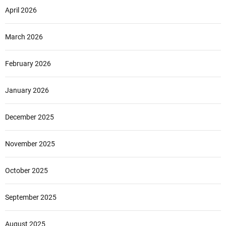
April 2026
March 2026
February 2026
January 2026
December 2025
November 2025
October 2025
September 2025
August 2025