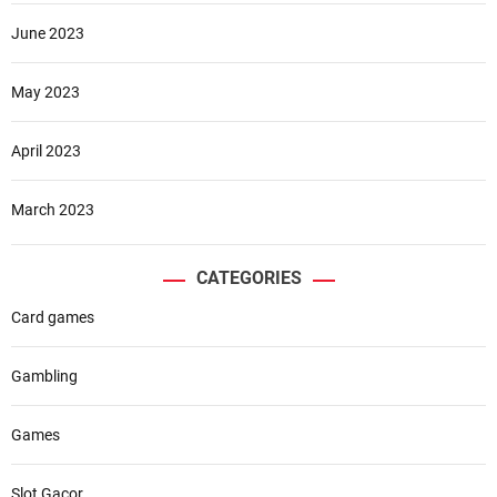
June 2023
May 2023
April 2023
March 2023
CATEGORIES
Card games
Gambling
Games
Slot Gacor