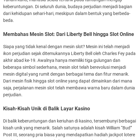
keberuntungan. Di seluruh dunia, budaya perjudian menjadi bagian
dari kehidupan sehari-hari, meskipun dalam bentuk yang berbeda-
beda.
Membahas Mesin Slot: Dari Liberty Bell hingga Slot Online
Siapa yang tidak kenal dengan mesin slot? Mesin ini telah menjadi
ikon perjudian sejak ditemukannya Liberty Bell oleh Charles Fey pada
akhir abad ke-19. Awalnya hanya memiliki tiga gulungan dan
beberapa simbol sederhana, mesin slot telah berevolusi menjadi
mesin digital yang rumit dengan berbagai tema dan fitur menarik.
Dari mesin fisik hingga slot online yang dapat dimainkan dari mana
saja, perjalanan mesin slot telah membawa warna baru dalam dunia
perjudian.
Kisah-Kisah Unik di Balik Layar Kasino
Di balik keberuntungan dan keriuhan di kasino, tersembunyi berbagai
kisah unik yang menarik. Salah satunya adalah kisah William “Bud”
Post III, seorang pria biasa yang mendapatkan hadiah jackpot lotere