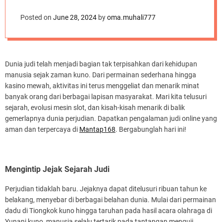
d
di Dunia Perjudian
e
Posted on
June 28, 2024
by
oma.muhali777
Dunia judi telah menjadi bagian tak terpisahkan dari kehidupan
manusia sejak zaman kuno. Dari permainan sederhana hingga
kasino mewah, aktivitas ini terus menggeliat dan menarik minat
banyak orang dari berbagai lapisan masyarakat. Mari kita telusuri
sejarah, evolusi mesin slot, dan kisah-kisah menarik di balik
gemerlapnya dunia perjudian. Dapatkan pengalaman judi online yang
aman dan terpercaya di
Mantap168
. Bergabunglah hari ini!
Mengintip Jejak Sejarah Judi
Perjudian tidaklah baru. Jejaknya dapat ditelusuri ribuan tahun ke
belakang, menyebar di berbagai belahan dunia. Mulai dari permainan
dadu di Tiongkok kuno hingga taruhan pada hasil acara olahraga di
Yunani kuno, manusia selalu tertarik pada tantangan menguji