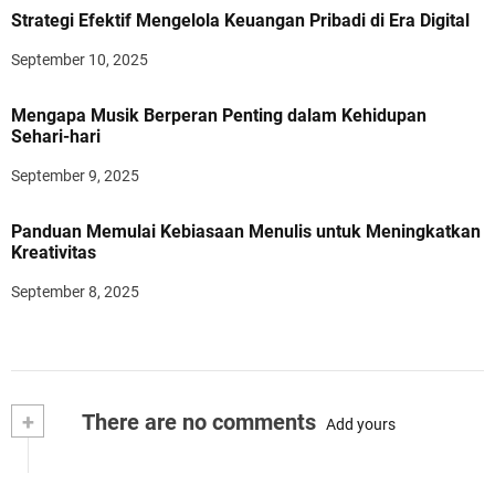
Strategi Efektif Mengelola Keuangan Pribadi di Era Digital
September 10, 2025
Mengapa Musik Berperan Penting dalam Kehidupan
Sehari-hari
September 9, 2025
Panduan Memulai Kebiasaan Menulis untuk Meningkatkan
Kreativitas
September 8, 2025
+
There are no comments
Add yours