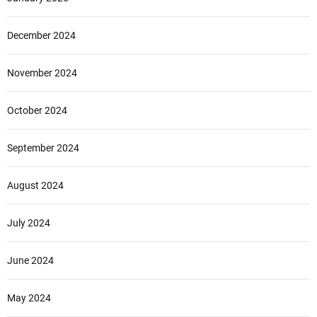
December 2024
November 2024
October 2024
September 2024
August 2024
July 2024
June 2024
May 2024