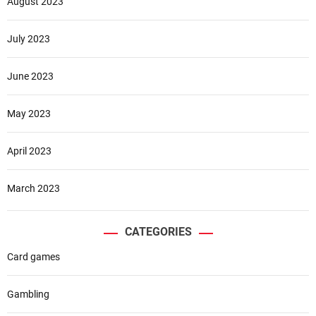
August 2023
July 2023
June 2023
May 2023
April 2023
March 2023
CATEGORIES
Card games
Gambling