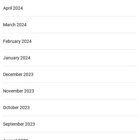
April 2024
March 2024
February 2024
January 2024
December 2023
November 2023
October 2023
September 2023