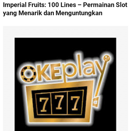
Imperial Fruits: 100 Lines – Permainan Slot
t
yang Menarik dan Menguntungkan
n
a
v
i
g
a
t
i
o
n