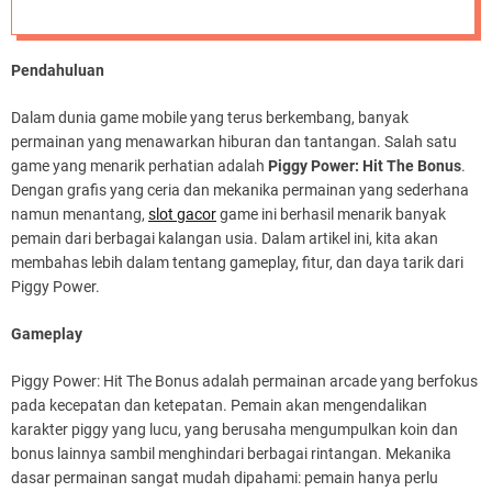
d
e
Pendahuluan
Dalam dunia game mobile yang terus berkembang, banyak
permainan yang menawarkan hiburan dan tantangan. Salah satu
game yang menarik perhatian adalah
Piggy Power: Hit The Bonus
.
Dengan grafis yang ceria dan mekanika permainan yang sederhana
namun menantang,
slot gacor
game ini berhasil menarik banyak
pemain dari berbagai kalangan usia. Dalam artikel ini, kita akan
membahas lebih dalam tentang gameplay, fitur, dan daya tarik dari
Piggy Power.
Gameplay
Piggy Power: Hit The Bonus adalah permainan arcade yang berfokus
pada kecepatan dan ketepatan. Pemain akan mengendalikan
karakter piggy yang lucu, yang berusaha mengumpulkan koin dan
bonus lainnya sambil menghindari berbagai rintangan. Mekanika
dasar permainan sangat mudah dipahami: pemain hanya perlu