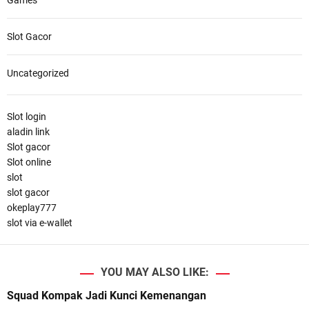
Games
Slot Gacor
Uncategorized
Slot login
aladin link
Slot gacor
Slot online
slot
slot gacor
okeplay777
slot via e-wallet
YOU MAY ALSO LIKE:
Squad Kompak Jadi Kunci Kemenangan