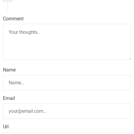
Comment
Name
Email
Url