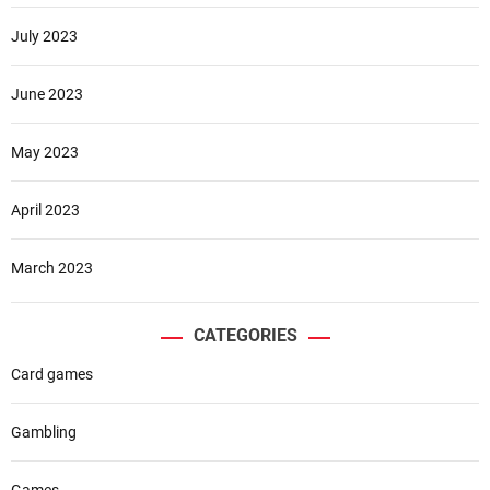
July 2023
June 2023
May 2023
April 2023
March 2023
CATEGORIES
Card games
Gambling