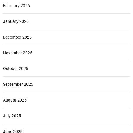
February 2026
January 2026
December 2025
November 2025
October 2025
September 2025
August 2025
July 2025
June 2025