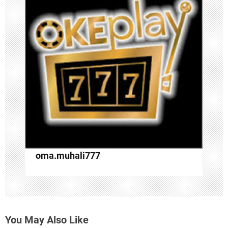
g
a
t
i
o
n
oma.muhali777
You May Also Like