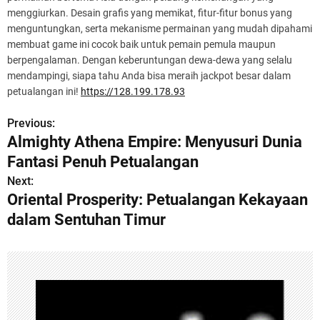
menggiurkan. Desain grafis yang memikat, fitur-fitur bonus yang
menguntungkan, serta mekanisme permainan yang mudah dipahami
membuat game ini cocok baik untuk pemain pemula maupun
berpengalaman. Dengan keberuntungan dewa-dewa yang selalu
mendampingi, siapa tahu Anda bisa meraih jackpot besar dalam
petualangan ini!
https://128.199.178.93
Previous:
P
Almighty Athena Empire: Menyusuri Dunia
o
Fantasi Penuh Petualangan
s
Next:
Oriental Prosperity: Petualangan Kekayaan
t
dalam Sentuhan Timur
n
a
v
i