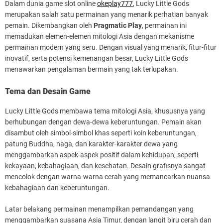
Dalam dunia game slot online
okeplay777
, Lucky Little Gods
merupakan salah satu permainan yang menarik perhatian banyak
pemain. Dikembangkan oleh
Pragmatic Play
, permainan ini
memadukan elemen-elemen mitologi Asia dengan mekanisme
permainan modern yang seru. Dengan visual yang menarik, fitur-fitur
inovatif, serta potensi kemenangan besar, Lucky Little Gods
menawarkan pengalaman bermain yang tak terlupakan.
Tema dan Desain Game
Lucky Little Gods membawa tema mitologi Asia, khususnya yang
berhubungan dengan dewa-dewa keberuntungan. Pemain akan
disambut oleh simbol-simbol khas seperti koin keberuntungan,
patung Buddha, naga, dan karakter-karakter dewa yang
menggambarkan aspek-aspek positif dalam kehidupan, seperti
kekayaan, kebahagiaan, dan kesehatan. Desain grafisnya sangat
mencolok dengan warna-warna cerah yang memancarkan nuansa
kebahagiaan dan keberuntungan.
Latar belakang permainan menampilkan pemandangan yang
menggambarkan suasana Asia Timur, dengan langit biru cerah dan