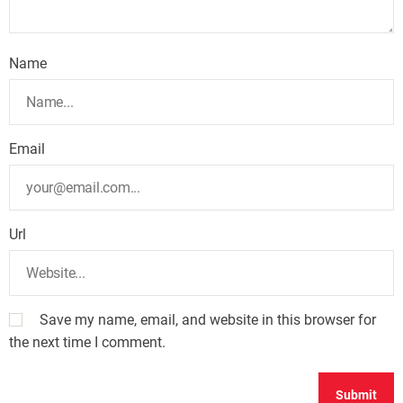
Name
Email
Url
Save my name, email, and website in this browser for
the next time I comment.