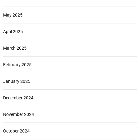
May 2025
April 2025
March 2025
February 2025
January 2025
December 2024
November 2024
October 2024