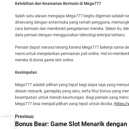
Kelebihan dan Keamanan Bermain di Mega777
Salah satu alasan mengapa Mega777 begitu digemari adalah ke
dirancang dengan antarmuka yang ramah pengguna, memungk
cara bermain dan menikmati pengalaman mereka. Selain itu, 
data pemain dengan menggunakan teknologi enkripsi terbaru.
Pemain dapat merasa tenang karena Mega777 bekerja sama deng
resmi untuk menjalankan permainan judi online. Hal ini membe
mereka di dunia game slot online.
Kesimpulan
Mega777 adalah pilihan yang tepat bagi siapa saja yang menyu
desain menarik, gameplay yang seru, serta fitur bonus yang men
kesempatan untuk meraih keuntungan. Bagi pemain yang men
Mega777 bisa menjadi pilihan yang tepat untuk dicoba.
https:/
Previous:
P
Bonus Bear: Game Slot Menarik dengan