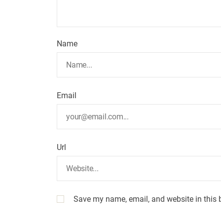
Name
Email
Url
Save my name, email, and website in this 