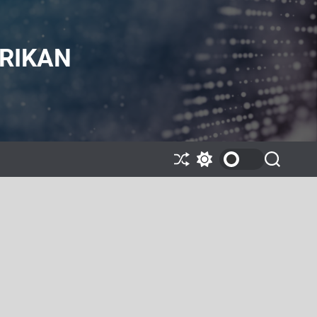
ERIKAN
S
S
S
h
w
e
u
i
a
ff
t
r
l
c
c
e
h
h
c
o
l
o
r
m
o