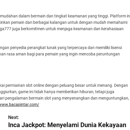
mudahan dalam bermain dan tingkat keamanan yang tinggi. Platform in
inkan pemain dari berbagai kalangan untuk dengan mudah memahami
Mega777 juga berkomitmen untuk menjaga keamanan dan kerahasiaan
an penyedia perangkat lunak yang terpercaya dan memiliki lisensi
rikan rasa aman bagi para pemain yang ingin mencoba peruntungan
kai permainan slot online dengan peluang besar untuk menang. Dengan
ggiurkan, game ini tidak hanya memberikan hiburan, tetapi juga
cari pengalaman bermain slot yang menyenangkan dan menguntungkan,
/www.bacapintar.com/
Next:
Inca Jackpot: Menyelami Dunia Kekayaan