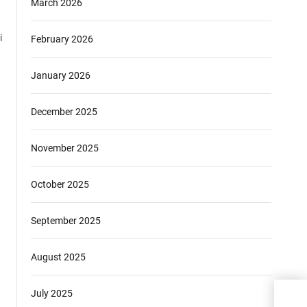
March 2026
i
February 2026
January 2026
December 2025
November 2025
October 2025
September 2025
August 2025
July 2025
Inca