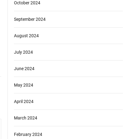
October 2024
September 2024
August 2024
July 2024
June 2024
May 2024
April 2024
March 2024
February 2024