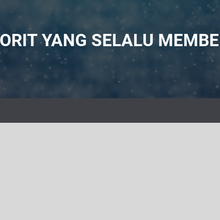
VORIT YANG SELALU MEMB