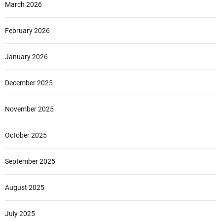
March 2026
February 2026
January 2026
December 2025
November 2025
October 2025
September 2025
August 2025
July 2025