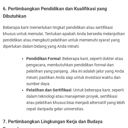
6. Pertimbangkan Pendidikan dan Kualifikasi yang
Dibutuhkan
Beberapa karir memerlukan tingkat pendidikan atau sertifikasi
khusus untuk memulai. Tentukan apakah Anda bersedia melanjutkan
pendidikan atau mengikuti pelatihan untuk memenuhi syarat yang
diperlukan dalam bidang yang Anda minati.
Pendidikan Formal
: Beberapa karir, seperti dokter atau
pengacara, membutuhkan pendidikan formal dan
pelatihan yang panjang. Jika ini adalah jalur yang Anda
minati, pastikan Anda siap untuk investasi waktu dan
sumber daya.
Pelatihan dan Sertifikasi
: Untuk beberapa karir, seperti
dalam teknologi atau manajemen proyek, sertifikasi
atau pelatihan khusus bisa menjadi alternatif yang lebih
cepat daripada gelar universitas.
7. Pertimbangkan Lingkungan Kerja dan Budaya