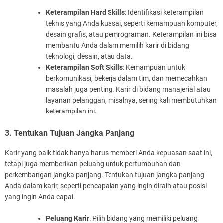
Keterampilan Hard Skills
: Identifikasi keterampilan
teknis yang Anda kuasai, seperti kemampuan komputer,
desain grafis, atau pemrograman. Keterampilan ini bisa
membantu Anda dalam memilih karir di bidang
teknologi, desain, atau data.
Keterampilan Soft Skills
: Kemampuan untuk
berkomunikasi, bekerja dalam tim, dan memecahkan
masalah juga penting. Karir di bidang manajerial atau
layanan pelanggan, misalnya, sering kali membutuhkan
keterampilan ini.
3. Tentukan Tujuan Jangka Panjang
Karir yang baik tidak hanya harus memberi Anda kepuasan saat ini,
tetapi juga memberikan peluang untuk pertumbuhan dan
perkembangan jangka panjang. Tentukan tujuan jangka panjang
Anda dalam karir, seperti pencapaian yang ingin diraih atau posisi
yang ingin Anda capai.
Peluang Karir
: Pilih bidang yang memiliki peluang