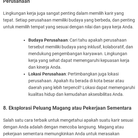
Perusahaan
Lingkungan kerja juga sangat penting dalam memilih karir yang
tepat. Setiap perusahaan memiliki budaya yang berbeda, dan penting
untuk memilih tempat yang sesuai dengan nilai dan gaya kerja Anda.
Budaya Perusahaan
: Cari tahu apakah perusahaan
tersebut memiliki budaya yang inklusif, kolaboratif, dan
mendukung pengembangan karyawan. Lingkungan
kerja yang sehat dapat memengaruhi kepuasan kerja
dan kinerja Anda.
Lokasi Perusahaan
: Pertimbangkan juga lokasi
perusahaan. Apakah itu berada di kota besar atau
daerah yang lebih terpencil? Lokasi dapat memengaruhi
kualitas hidup dan kemudahan aksesibilitas Anda.
8. Eksplorasi Peluang Magang atau Pekerjaan Sementara
Salah satu cara terbaik untuk mengetahui apakah suatu karir sesuai
dengan Anda adalah dengan mencoba langsung. Magang atau
pekerjaan sementara memungkinkan Anda untuk merasakan