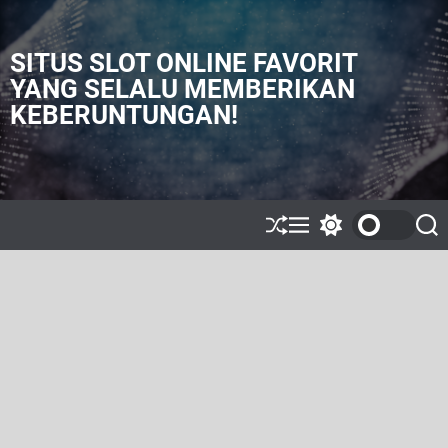
S
k
i
SITUS SLOT ONLINE FAVORIT
p
YANG SELALU MEMBERIKAN
t
KEBERUNTUNGAN!
o
c
o
n
t
e
S
M
S
S
h
e
w
e
n
u
n
i
a
t
ff
u
t
r
l
c
c
e
h
h
c
o
l
o
r
m
o