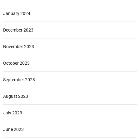
January 2024
December 2023
November 2023
October 2023
September 2023
August 2023
July 2023
June 2023