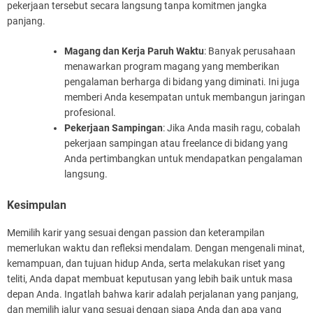
pekerjaan tersebut secara langsung tanpa komitmen jangka
panjang.
Magang dan Kerja Paruh Waktu
: Banyak perusahaan
menawarkan program magang yang memberikan
pengalaman berharga di bidang yang diminati. Ini juga
memberi Anda kesempatan untuk membangun jaringan
profesional.
Pekerjaan Sampingan
: Jika Anda masih ragu, cobalah
pekerjaan sampingan atau freelance di bidang yang
Anda pertimbangkan untuk mendapatkan pengalaman
langsung.
Kesimpulan
Memilih karir yang sesuai dengan passion dan keterampilan
memerlukan waktu dan refleksi mendalam. Dengan mengenali minat,
kemampuan, dan tujuan hidup Anda, serta melakukan riset yang
teliti, Anda dapat membuat keputusan yang lebih baik untuk masa
depan Anda. Ingatlah bahwa karir adalah perjalanan yang panjang,
dan memilih jalur yang sesuai dengan siapa Anda dan apa yang