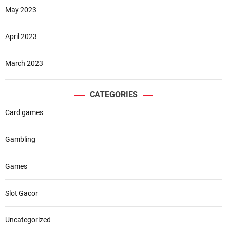
May 2023
April 2023
March 2023
CATEGORIES
Card games
Gambling
Games
Slot Gacor
Uncategorized