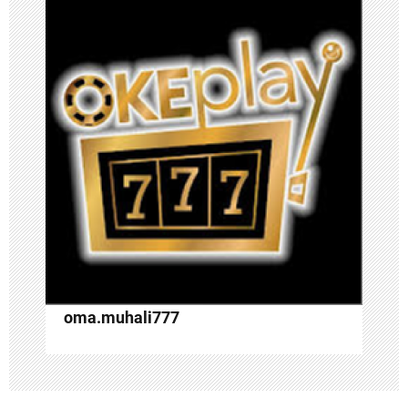
v
i
g
a
t
i
o
n
oma.muhali777