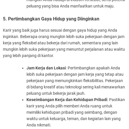
peluang yang bisa Anda manfaatkan untuk maju.
5. Pertimbangkan Gaya Hidup yang Diinginkan
Karir yang baik juga harus sesuai dengan gaya hidup yang Anda
inginkan. Beberapa orang mungkin lebih suka pekerjaan dengan jam
kerja yang fleksibel atau bekerja dari rumah, sementara yang lain
mungkin lebih suka pekerjaan yang menuntut perjalanan atau waktu
yang lebih panjang di kantor.
Jam Kerja dan Lokasi
: Pertimbangkan apakah Anda
lebih suka pekerjaan dengan jam kerja yang tetap atau
pekerjaan yang memungkinkan fleksibilitas. Pekerjaan
di bidang kreatif atau teknologi sering kali menawarkan
peluang untuk bekerja jarak jauh.
Keseimbangan Kerja dan Kehidupan Pribadi
: Pastikan
karir yang Anda pilih memberi Anda ruang untuk
memiliki kehidupan pribadi yang seimbang, dengan
waktu untuk keluarga, teman, dan kegiatan lain yang
Anda nikmati.