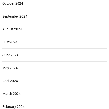
October 2024
September 2024
August 2024
July 2024
June 2024
May 2024
April 2024
March 2024
February 2024