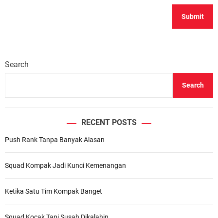
Search
Search
RECENT POSTS
Push Rank Tanpa Banyak Alasan
Squad Kompak Jadi Kunci Kemenangan
Ketika Satu Tim Kompak Banget
Squad Kocak Tapi Susah Dikalahin