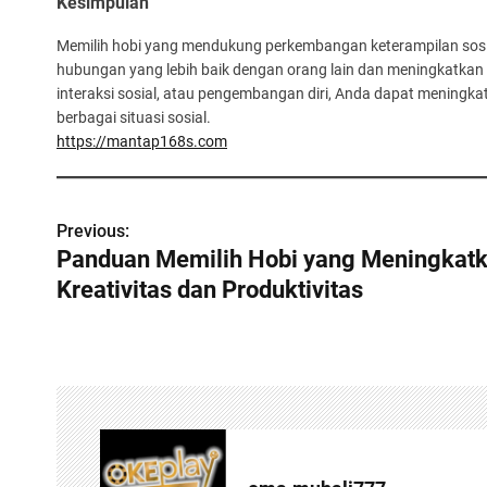
Kesimpulan
Memilih hobi yang mendukung perkembangan keterampilan sosi
hubungan yang lebih baik dengan orang lain dan meningkatkan k
interaksi sosial, atau pengembangan diri, Anda dapat meningk
berbagai situasi sosial.
https://mantap168s.com
P
Previous:
Panduan Memilih Hobi yang Meningkat
o
Kreativitas dan Produktivitas
s
t
n
a
v