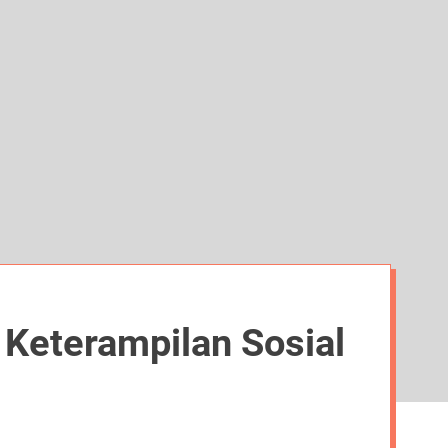
d
e
Keterampilan Sosial