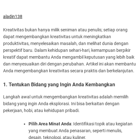
aladin138
Kreativitas bukan hanya milik seniman atau penulis; setiap orang
dapat mengembangkan kreativitas untuk meningkatkan
produktivitas, menyelesaikan masalah, dan melihat dunia dengan
perspektif baru. Dalam kehidupan sehari-hari, kemampuan berpikir
kreatif dapat membantu Anda mengambil keputusan yang lebih baik
dan menyesuaikan diri dengan perubahan. Artikel ini akan membantu
Anda mengembangkan kreativitas secara praktis dan berkelanjutan.
1. Tentukan Bidang yang Ingin Anda Kembangkan
Langkah awal untuk mengembangkan kreativitas adalah memilih
bidang yang ingin Anda eksplorasi. Ini bisa berkaitan dengan
pekerjaan, hobi, atau kehidupan pribadi.
Pilih Area Minat Anda
: Identifikasi topik atau kegiatan
yang membuat Anda penasaran, seperti menulis,
desain, teknologi, atau kuliner.