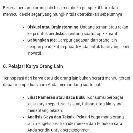
Bekerja bersama orang lain bisa membuka perspektif baru dan
memicu ide-ide segar yang mungkin tidak terpikirkan sebelumnya.
Diskusi atau Brainstorming
: Undang teman atau rekan
kerja untuk berdiskusi tentang suatu topik kreatif.
Gabungkan Ide
: Campur gagasan dari orang lain
dengan pendekatan pribadi Anda untuk hasil yang lebih
inovatif.
6. Pelajari Karya Orang Lain
Terinspirasi dari karya atau ide orang lain bukan berarti meniru, tetapi
dapat memperluas cara Anda memandang suatu hal.
Lihat Pameran atau Baca Buku
: Konsumsi berbagai
jenis karya seperti seni visual, tulisan, atau film yang
menantang pikiran.
Analisis Gaya dan Teknik
: Pelajari bagaimana orang
lain mengekspresikan ide mereka dan temukan cara
Anda sendiri untuk bereksperimen.