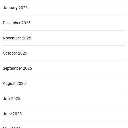
January 2026
December 2025
November 2025
October 2025
September 2025
August 2025
July 2025
June 2025