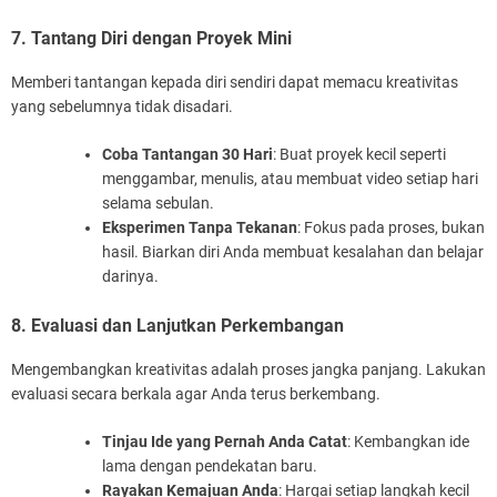
7. Tantang Diri dengan Proyek Mini
Memberi tantangan kepada diri sendiri dapat memacu kreativitas
yang sebelumnya tidak disadari.
Coba Tantangan 30 Hari
: Buat proyek kecil seperti
menggambar, menulis, atau membuat video setiap hari
selama sebulan.
Eksperimen Tanpa Tekanan
: Fokus pada proses, bukan
hasil. Biarkan diri Anda membuat kesalahan dan belajar
darinya.
8. Evaluasi dan Lanjutkan Perkembangan
Mengembangkan kreativitas adalah proses jangka panjang. Lakukan
evaluasi secara berkala agar Anda terus berkembang.
Tinjau Ide yang Pernah Anda Catat
: Kembangkan ide
lama dengan pendekatan baru.
Rayakan Kemajuan Anda
: Hargai setiap langkah kecil