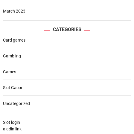
March 2023
CATEGORIES
Card games
Gambling
Games
Slot Gacor
Uncategorized
Slot login
aladin link