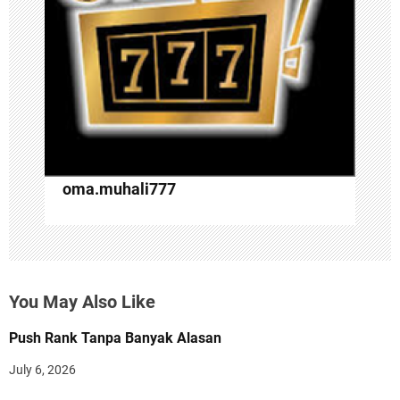
t
i
o
n
oma.muhali777
You May Also Like
Push Rank Tanpa Banyak Alasan
July 6, 2026