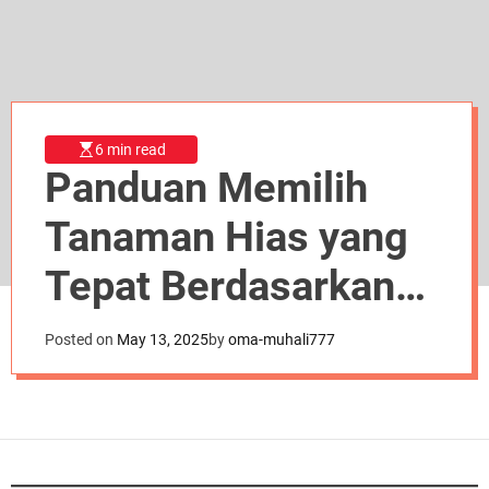
d
e
6 min read
Panduan Memilih
Tanaman Hias yang
Tepat Berdasarkan
Kebutuhan Anda
Posted on
May 13, 2025
by
oma-muhali777