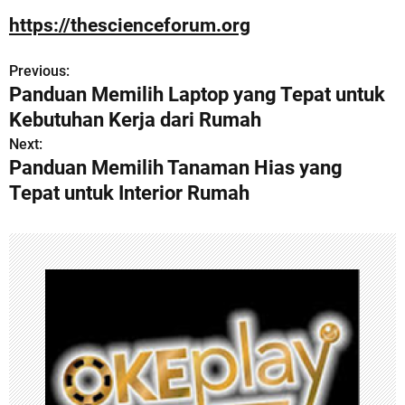
https://thescienceforum.org
Previous:
P
Panduan Memilih Laptop yang Tepat untuk
o
Kebutuhan Kerja dari Rumah
s
Next:
Panduan Memilih Tanaman Hias yang
t
Tepat untuk Interior Rumah
n
a
v
i
g
a