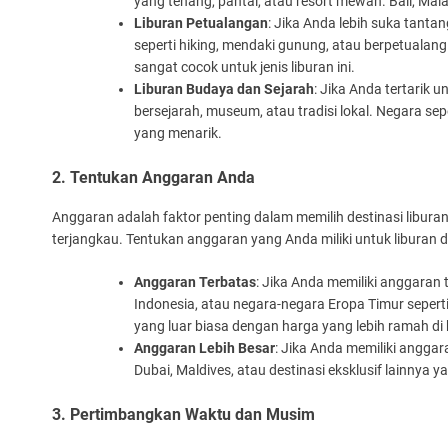
yang tenang, pantai, atau resort mewah. Bali, Mala
Liburan Petualangan
: Jika Anda lebih suka tanta
seperti hiking, mendaki gunung, atau berpetualang 
sangat cocok untuk jenis liburan ini.
Liburan Budaya dan Sejarah
: Jika Anda tertarik u
bersejarah, museum, atau tradisi lokal. Negara s
yang menarik.
2. Tentukan Anggaran Anda
Anggaran adalah faktor penting dalam memilih destinasi libura
terjangkau. Tentukan anggaran yang Anda miliki untuk liburan 
Anggaran Terbatas
: Jika Anda memiliki anggaran 
Indonesia, atau negara-negara Eropa Timur seper
yang luar biasa dengan harga yang lebih ramah di
Anggaran Lebih Besar
: Jika Anda memiliki angga
Dubai, Maldives, atau destinasi eksklusif lainny
3. Pertimbangkan Waktu dan Musim