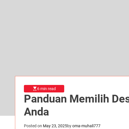
6 min read
Panduan Memilih Dest
Anda
Posted on
May 23, 2025
by
oma-muhali777