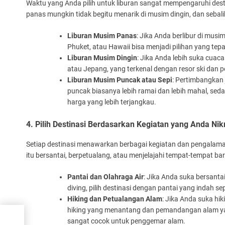
Waktu yang Anda pilih untuk liburan sangat mempengaruhi desti
panas mungkin tidak begitu menarik di musim dingin, dan sebal
Liburan Musim Panas
: Jika Anda berlibur di musi
Phuket, atau Hawaii bisa menjadi pilihan yang tep
Liburan Musim Dingin
: Jika Anda lebih suka cuaca
atau Jepang, yang terkenal dengan resor ski dan 
Liburan Musim Puncak atau Sepi
: Pertimbangkan
puncak biasanya lebih ramai dan lebih mahal, se
harga yang lebih terjangkau.
4. Pilih Destinasi Berdasarkan Kegiatan yang Anda Nik
Setiap destinasi menawarkan berbagai kegiatan dan pengalaman
itu bersantai, berpetualang, atau menjelajahi tempat-tempat bar
Pantai dan Olahraga Air
: Jika Anda suka bersantai
diving, pilih destinasi dengan pantai yang indah sep
Hiking dan Petualangan Alam
: Jika Anda suka hik
hiking yang menantang dan pemandangan alam yang
an
sangat cocok untuk penggemar alam.