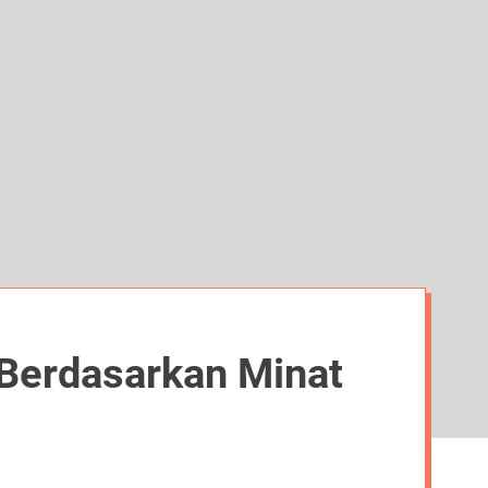
d
e
 Berdasarkan Minat