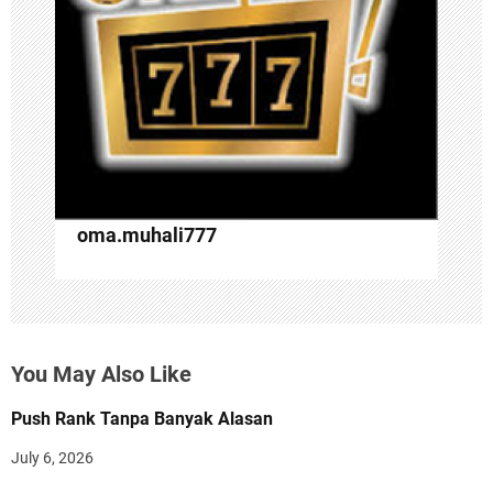
t
i
o
n
oma.muhali777
You May Also Like
Push Rank Tanpa Banyak Alasan
July 6, 2026