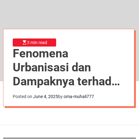
d
e
3 min read
Fenomena
Urbanisasi dan
Dampaknya terhadap
Kehidupan Kota
Posted on
June 4, 2025
by
oma-muhali777