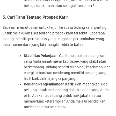
bekerja di kantor dengan tim, atau Anda lebih tertarik
bekerja dari rumah atau sebagai freelancer?
5. Cari Tahu Tentang Prospek Karir
Sebelum memutuskan untuk terjun ke suatu bidang karir, penting
untuk melakukan riset tentang prospek karir tersebut. Beberapa
bidang memiliki permintaan yang tinggi dan pertumbuhan yang
pesat, sementara yang lain mungkin lebih terbatas.
Stabilitas Pekerjaan
: Cari tahu apakah bidang karir
yang Anda minati memiliki prospek yang stabil atau
berkembang. Bidang seperti teknologi, kesehatan, dan
energi terbarukan cenderung memiliki peluang yang
lebih baik dalam jangka panjang.
Peluang Pengembangan Karir
: Pertimbangkan juga
peluang untuk berkembang dalam bidang yang Anda
pilih. Apakah ada ruang untuk naik jabatan atau
memperluas keterampilan Anda melalui pendidikan
tambahan atau pelatihan?