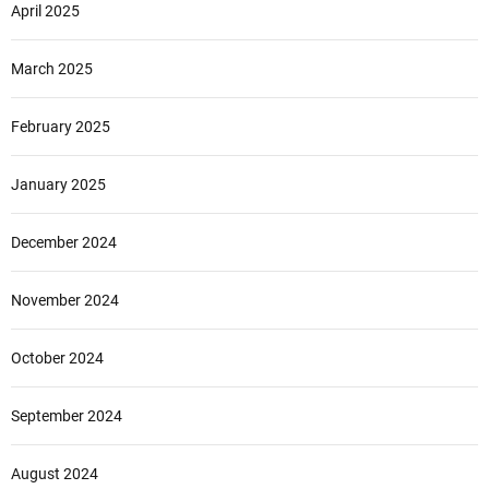
April 2025
March 2025
February 2025
January 2025
December 2024
November 2024
October 2024
September 2024
August 2024