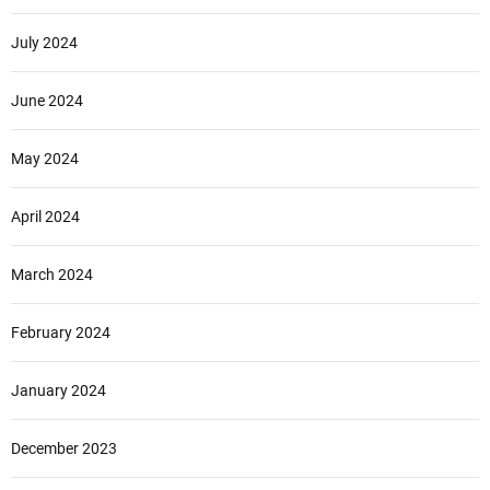
July 2024
June 2024
May 2024
April 2024
March 2024
February 2024
January 2024
December 2023