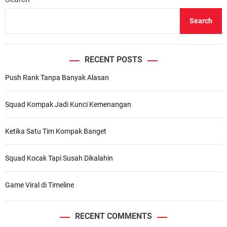
Search
RECENT POSTS
Push Rank Tanpa Banyak Alasan
Squad Kompak Jadi Kunci Kemenangan
Ketika Satu Tim Kompak Banget
Squad Kocak Tapi Susah Dikalahin
Game Viral di Timeline
RECENT COMMENTS