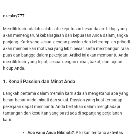
okeplay777
Memilih karir adalah salah satu keputusan besar dalam hidup yang
akan memengaruhi kebahagiaan dan kepuasan Anda dalam jangka
panjang. Karir yang sesuai dengan passion dan keterampilan pribadi
akan memberikan motivasi yang lebih besar, serta membangun rasa
puas dan bangga dalam pekerjaan. Artikel ini akan membantu Anda
memilih karir yang tepat, sesuai dengan minat, bakat, dan tujuan
hidup Anda.
1. Kenali Passion dan Minat Anda
Langkah pertama dalam memilih karir adalah mengetahui apa yang
benar-benar Anda minati dan sukai. Passion yang kuat terhadap
pekerjaan dapat membantu Anda bertahan dalam menghadapi
tantangan dan kesulitan yang pasti ada di sepanjang perjalanan
karir.
Apa yang Anda Nikmati?
: Pikirkan tentang aktivitas