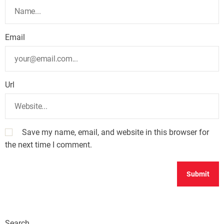
Email
Url
Save my name, email, and website in this browser for
the next time I comment.
Search