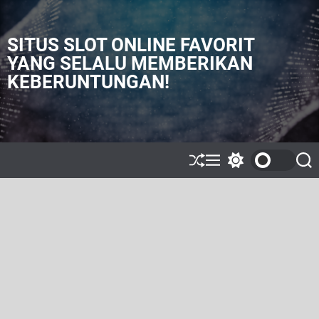
S
k
i
SITUS SLOT ONLINE FAVORIT
p
YANG SELALU MEMBERIKAN
t
KEBERUNTUNGAN!
o
c
o
n
t
e
S
M
S
S
h
e
w
e
n
u
n
i
a
t
ff
u
t
r
l
c
c
e
h
h
c
o
l
o
r
m
o