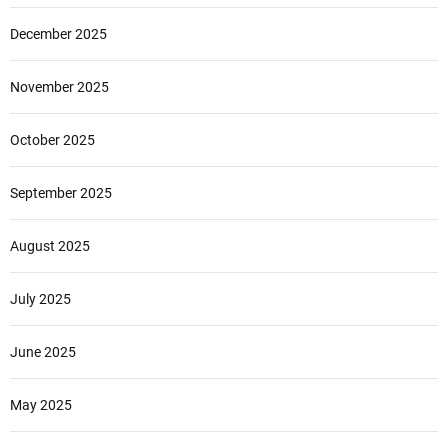
December 2025
November 2025
October 2025
September 2025
August 2025
July 2025
June 2025
May 2025