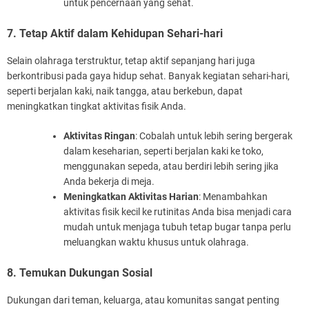
untuk pencernaan yang sehat.
7. Tetap Aktif dalam Kehidupan Sehari-hari
Selain olahraga terstruktur, tetap aktif sepanjang hari juga
berkontribusi pada gaya hidup sehat. Banyak kegiatan sehari-hari,
seperti berjalan kaki, naik tangga, atau berkebun, dapat
meningkatkan tingkat aktivitas fisik Anda.
Aktivitas Ringan
: Cobalah untuk lebih sering bergerak
dalam keseharian, seperti berjalan kaki ke toko,
menggunakan sepeda, atau berdiri lebih sering jika
Anda bekerja di meja.
Meningkatkan Aktivitas Harian
: Menambahkan
aktivitas fisik kecil ke rutinitas Anda bisa menjadi cara
mudah untuk menjaga tubuh tetap bugar tanpa perlu
meluangkan waktu khusus untuk olahraga.
8. Temukan Dukungan Sosial
Dukungan dari teman, keluarga, atau komunitas sangat penting