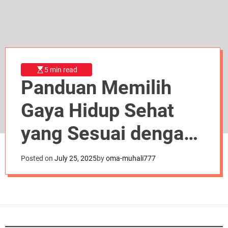
d
e
5 min read
Panduan Memilih
Gaya Hidup Sehat
yang Sesuai dengan
Kebiasaan Anda
Posted on
July 25, 2025
by
oma-muhali777