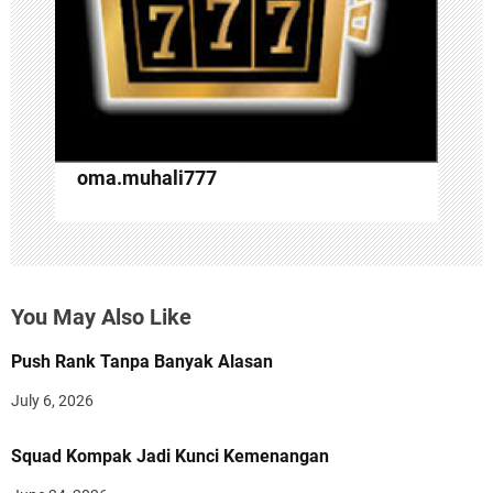
i
o
n
oma.muhali777
You May Also Like
Push Rank Tanpa Banyak Alasan
July 6, 2026
Squad Kompak Jadi Kunci Kemenangan