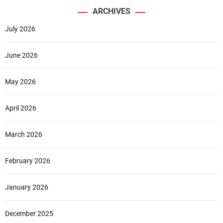
ARCHIVES
July 2026
June 2026
May 2026
April 2026
March 2026
February 2026
January 2026
December 2025