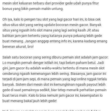
mesin slot keluaran terbaru dari provider gede udah punya fitur
bonus yang bikin pemain makin untung.
Oh iya, kalo lo pengen tau slot yang lagi gacor hari ini, lo bisa cek
situs-situs slot yang sering update bocoran mesin gacor. Banyak
situs yang ngasih info slot mana yang lagi sering kasih JP, atau
bahkan jam-jam tertentu yang katanya punya peluang lebih gede
buat menang. Jangan anggep enteng info ini, karena kadang emang
beneran akurat, bro!
Salah satu bocoran yang sering diburu pemain slot adalah jam gacor.
Lo mungkin pernah denger istilah ini, tapi belum paham betul. Jadi
gini, jam gacor itu adalah waktu-waktu tertentu di mana mesin slot
cenderung ngasih kemenangan lebih sering. Biasanya, jam gacor ini
terjadi di jam-jam sepi, di mana pemain yang lagi online nggak terlalu
banyak. Sistem dari mesin slot ini kemungkinan ngasih payout lebih
gede di saat pemainnya sedikit, biar tetep menarik perhatian pemain
buat terus main. Kalo lo bisa nemuin jam gacor ini, kesempatan lo
buat menang bakal jauh lebih gede!