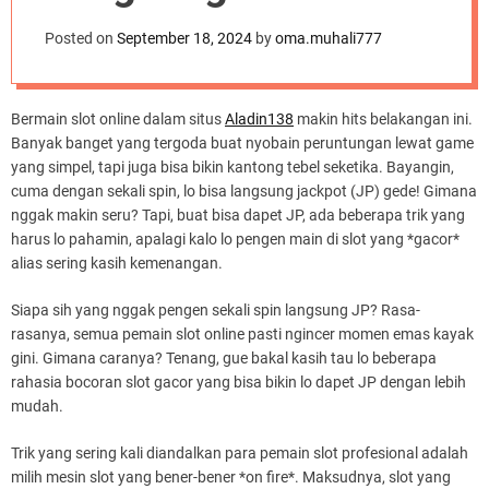
d
Rahasia Bocoran
e
Posted on
September 18, 2024
by
oma.muhali777
Gacor Hari Ini!
Bermain slot online dalam situs
Aladin138
makin hits belakangan ini.
Banyak banget yang tergoda buat nyobain peruntungan lewat game
yang simpel, tapi juga bisa bikin kantong tebel seketika. Bayangin,
cuma dengan sekali spin, lo bisa langsung jackpot (JP) gede! Gimana
nggak makin seru? Tapi, buat bisa dapet JP, ada beberapa trik yang
harus lo pahamin, apalagi kalo lo pengen main di slot yang *gacor*
alias sering kasih kemenangan.
Siapa sih yang nggak pengen sekali spin langsung JP? Rasa-
rasanya, semua pemain slot online pasti ngincer momen emas kayak
gini. Gimana caranya? Tenang, gue bakal kasih tau lo beberapa
rahasia bocoran slot gacor yang bisa bikin lo dapet JP dengan lebih
mudah.
Trik yang sering kali diandalkan para pemain slot profesional adalah
milih mesin slot yang bener-bener *on fire*. Maksudnya, slot yang