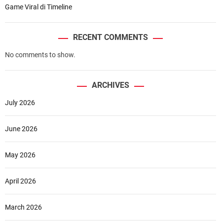
Game Viral di Timeline
RECENT COMMENTS
No comments to show.
ARCHIVES
July 2026
June 2026
May 2026
April 2026
March 2026