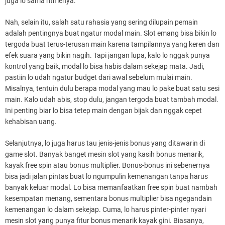
juga lo sama ritmenya.
Nah, selain itu, salah satu rahasia yang sering dilupain pemain
adalah pentingnya buat ngatur modal main. Slot emang bisa bikin lo
tergoda buat terus-terusan main karena tampilannya yang keren dan
efek suara yang bikin nagih. Tapi jangan lupa, kalo lo nggak punya
kontrol yang baik, modal lo bisa habis dalam sekejap mata. Jadi,
pastiin lo udah ngatur budget dari awal sebelum mulai main.
Misalnya, tentuin dulu berapa modal yang mau lo pake buat satu sesi
main. Kalo udah abis, stop dulu, jangan tergoda buat tambah modal.
Ini penting biar lo bisa tetep main dengan bijak dan nggak cepet
kehabisan uang.
Selanjutnya, lo juga harus tau jenis-jenis bonus yang ditawarin di
game slot. Banyak banget mesin slot yang kasih bonus menarik,
kayak free spin atau bonus multiplier. Bonus-bonus ini sebenernya
bisa jadi jalan pintas buat lo ngumpulin kemenangan tanpa harus
banyak keluar modal. Lo bisa memanfaatkan free spin buat nambah
kesempatan menang, sementara bonus multiplier bisa ngegandain
kemenangan lo dalam sekejap. Cuma, lo harus pinter-pinter nyari
mesin slot yang punya fitur bonus menarik kayak gini. Biasanya,