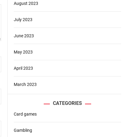
August 2023
July 2023
June 2023
May 2023
April 2023
March 2023
CATEGORIES
Card games
Gambling