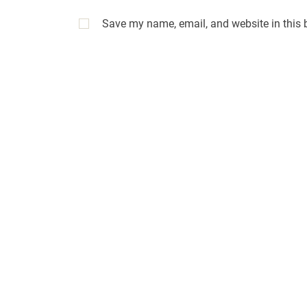
Save my name, email, and website in this 