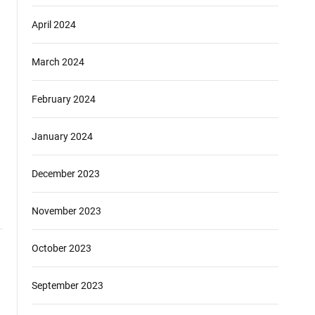
April 2024
March 2024
February 2024
January 2024
December 2023
November 2023
October 2023
September 2023