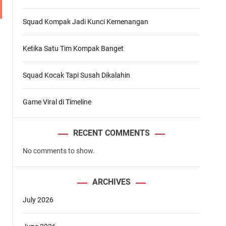
d
e
Squad Kompak Jadi Kunci Kemenangan
Ketika Satu Tim Kompak Banget
Squad Kocak Tapi Susah Dikalahin
Game Viral di Timeline
RECENT COMMENTS
No comments to show.
ARCHIVES
July 2026