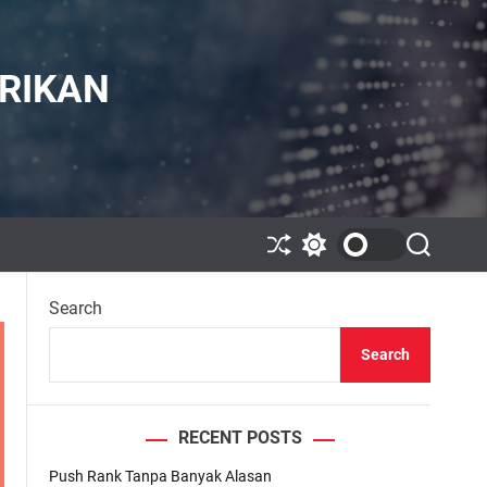
ERIKAN
S
S
S
h
w
e
u
i
a
Search
ff
t
r
l
c
c
e
h
h
Search
c
o
l
o
RECENT POSTS
r
m
o
Push Rank Tanpa Banyak Alasan