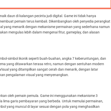
aik daun di kalangan pecinta judi digital. Game ini tidak hanya
g membuat pemain terus kembali. Dikembangkan oleh penyedia perangkat
ual yang menarik dengan mekanisme permainan yang sederhana namun
 akan mengulas lebih dalam mengenai fitur, gameplay, dan alasan
bol-simbol ikonik seperti buah-buahan, angka 7 keberuntungan, dan
ema yang ditawarkan terasa retro, namun dengan sentuhan modern
 Visual yang ditampilkan sangat cerah dan menarik, dengan latar
ikan pengalaman visual yang menyenangkan.
hkan oleh pemain pemula. Game ini menggunakan mekanisme 3
ada lima garis pembayaran yang berbeda. Untuk memulai permainan,
bol yang muncul di layar sesuai dengan pola yang menghasilkan