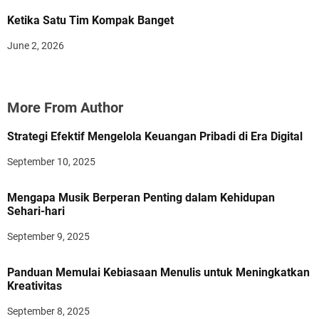
Ketika Satu Tim Kompak Banget
June 2, 2026
More From Author
Strategi Efektif Mengelola Keuangan Pribadi di Era Digital
September 10, 2025
Mengapa Musik Berperan Penting dalam Kehidupan
Sehari-hari
September 9, 2025
Panduan Memulai Kebiasaan Menulis untuk Meningkatkan
Kreativitas
September 8, 2025