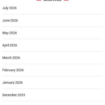
July 2026
June 2026
May 2026
April 2026
March 2026
February 2026
January 2026
December 2025