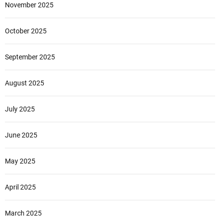
November 2025
October 2025
September 2025
August 2025
July 2025
June 2025
May 2025
April 2025
March 2025