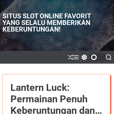
S
k
i
SITUS SLOT ONLINE FAVORIT
p
YANG SELALU MEMBERIKAN
t
KEBERUNTUNGAN!
o
c
o
n
t
e
S
M
S
S
h
e
w
e
n
u
n
i
a
t
ff
u
t
r
l
c
c
e
h
h
Lantern Luck:
c
o
l
Permainan Penuh
o
r
m
Keberuntungan dan
o