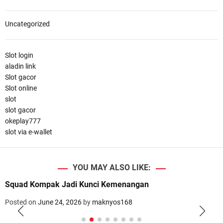
Uncategorized
Slot login
aladin link
Slot gacor
Slot online
slot
slot gacor
okeplay777
slot via e-wallet
YOU MAY ALSO LIKE:
Squad Kompak Jadi Kunci Kemenangan
Posted on
June 24, 2026
by
maknyos168