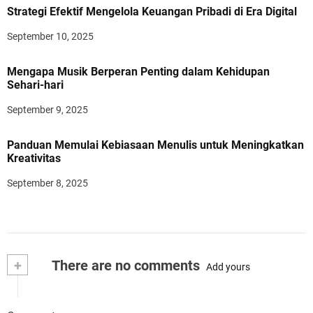
Strategi Efektif Mengelola Keuangan Pribadi di Era Digital
September 10, 2025
Mengapa Musik Berperan Penting dalam Kehidupan
Sehari-hari
September 9, 2025
Panduan Memulai Kebiasaan Menulis untuk Meningkatkan
Kreativitas
September 8, 2025
+
There are no comments
Add yours