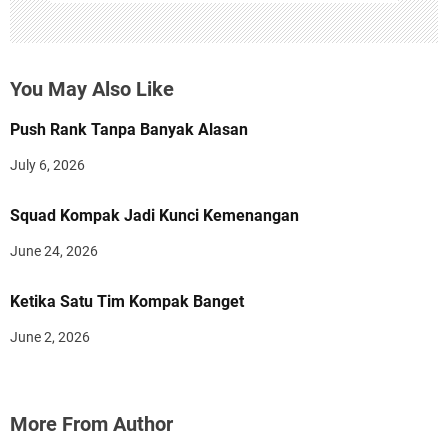
You May Also Like
Push Rank Tanpa Banyak Alasan
July 6, 2026
Squad Kompak Jadi Kunci Kemenangan
June 24, 2026
Ketika Satu Tim Kompak Banget
June 2, 2026
More From Author