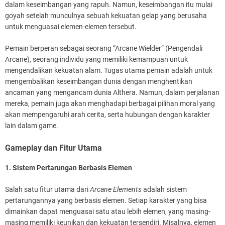
dalam keseimbangan yang rapuh. Namun, keseimbangan itu mulai
goyah setelah munculnya sebuah kekuatan gelap yang berusaha
untuk menguasai elemen-elemen tersebut.
Pemain berperan sebagai seorang “Arcane Wielder” (Pengendali
Arcane), seorang individu yang memiliki kemampuan untuk
mengendalikan kekuatan alam. Tugas utama pemain adalah untuk
mengembalikan keseimbangan dunia dengan menghentikan
ancaman yang mengancam dunia Althera. Namun, dalam perjalanan
mereka, pemain juga akan menghadapi berbagai pilihan moral yang
akan mempengaruhi arah cerita, serta hubungan dengan karakter
lain dalam game.
Gameplay dan Fitur Utama
1. Sistem Pertarungan Berbasis Elemen
Salah satu fitur utama dari
Arcane Elements
adalah sistem
pertarungannya yang berbasis elemen. Setiap karakter yang bisa
dimainkan dapat menguasai satu atau lebih elemen, yang masing-
masing memiliki keunikan dan kekuatan tersendiri. Misalnya, elemen