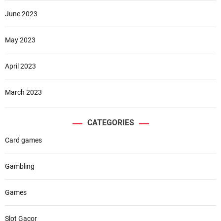
June 2023
May 2023
April 2023
March 2023
CATEGORIES
Card games
Gambling
Games
Slot Gacor