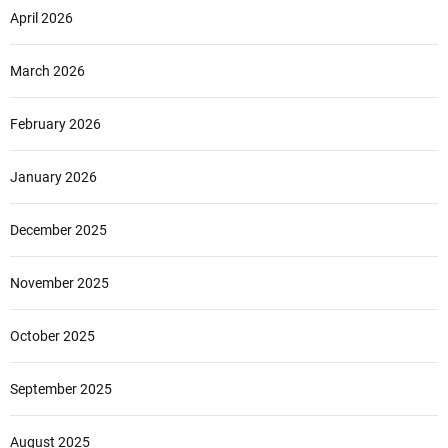
April 2026
March 2026
February 2026
January 2026
December 2025
November 2025
October 2025
September 2025
August 2025