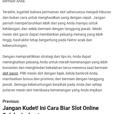
bermain Anda.
Terakhir, ingatlah bahwa permainan slot seharusnya menjadi hiburan
dan bukan cara untuk menghasilkan uang dengan cepat. Jangan
pernah mempertaruhkan lebih dari yang Anda mampu untuk
kehilangan, dan selalu bermain dengan tanggung jawab. Meski
mesin slot gacor dapat memberikan peluang menang yang lebih
tinggi, hasil akhir tetap bergantung pada faktor acak dan
keberuntungan.
Dengan mempraktikkan strategi dan tips ini, Anda dapat
meningkatkan peluang Anda untuk meraih kemenangan yang lebih
konsisten dan menghindari kekalahan terus-menerus saat bermain
slot gacor
. Pilih mesin slot dengan bijak, kelola bankroll Anda,
manfaatkan bonus dan promosi, dan bermain dengan tanggung
jawab. Semoga keberuntungan berpihak pada Anda dan setiap
putaran mesin slot membawa kemenangan yang Anda impikan.
Previous:
P
Jangan Kudet! Ini Cara Biar Slot Online
o