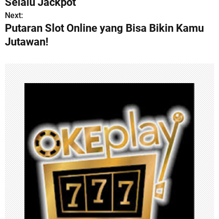
Selalu Jackpot
s
Next:
Putaran Slot Online yang Bisa Bikin Kamu
t
Jutawan!
n
a
v
i
g
a
t
i
o