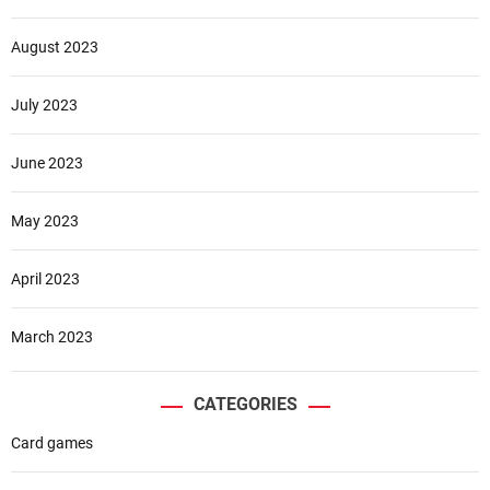
August 2023
July 2023
June 2023
May 2023
April 2023
March 2023
CATEGORIES
Card games